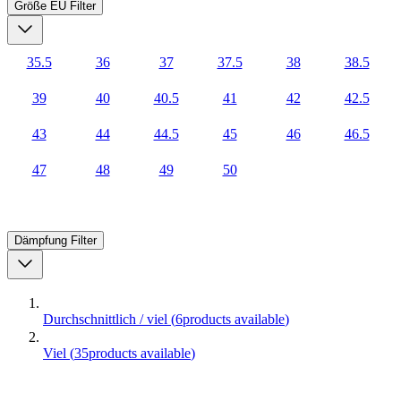
Größe EU
Filter
35.5
36
37
37.5
38
38.5
39
40
40.5
41
42
42.5
43
44
44.5
45
46
46.5
47
48
49
50
Dämpfung
Filter
Durchschnittlich / viel
(
6
products available
)
Viel
(
35
products available
)