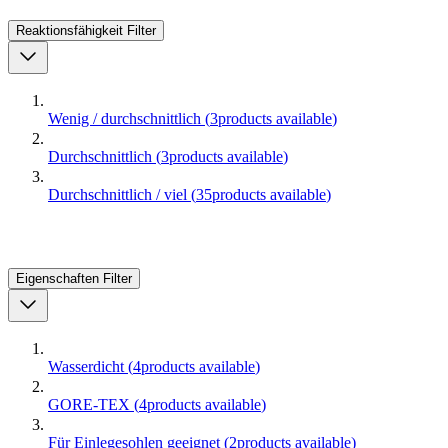
Reaktionsfähigkeit
Filter
Wenig / durchschnittlich
(
3
products available
)
Durchschnittlich
(
3
products available
)
Durchschnittlich / viel
(
35
products available
)
Eigenschaften
Filter
Wasserdicht
(
4
products available
)
GORE-TEX
(
4
products available
)
Für Einlegesohlen geeignet
(
2
products available
)