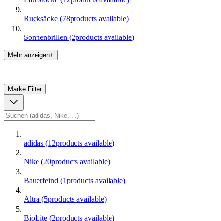
Rucksäcke
(
78
products available
)
Sonnenbrillen
(
2
products available
)
Mehr anzeigen+
Marke
Filter
adidas
(
12
products available
)
Nike
(
20
products available
)
Bauerfeind
(
1
products available
)
Altra
(
5
products available
)
BioLite
(
2
products available
)