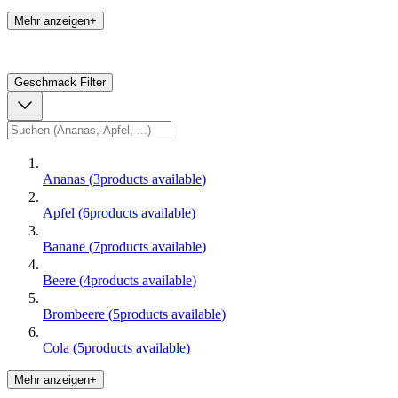
Mehr anzeigen+
Geschmack
Filter
Ananas
(
3
products available
)
Apfel
(
6
products available
)
Banane
(
7
products available
)
Beere
(
4
products available
)
Brombeere
(
5
products available
)
Cola
(
5
products available
)
Mehr anzeigen+