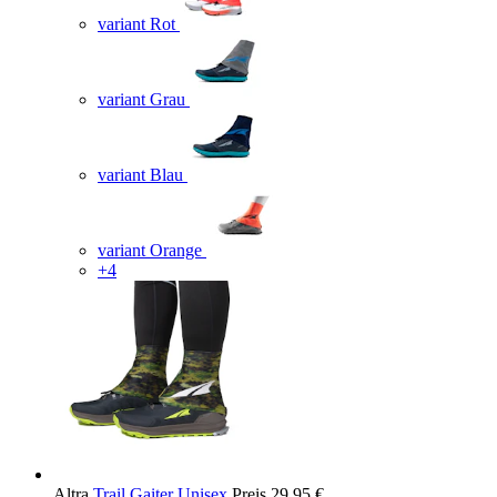
variant Rot
variant Grau
variant Blau
variant Orange
+4
Altra
Trail Gaiter Unisex
Preis
29,95 €