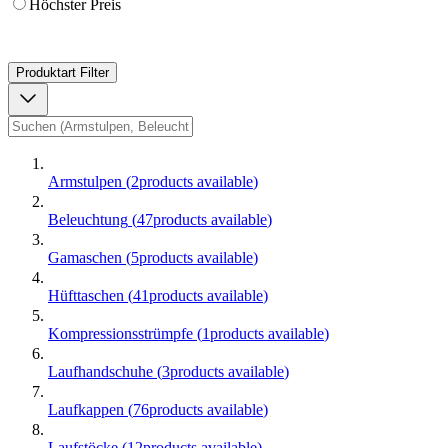
Höchster Preis
Produktart
Filter
Armstulpen
(
2
products available
)
Beleuchtung
(
47
products available
)
Gamaschen
(
5
products available
)
Hüfttaschen
(
41
products available
)
Kompressionsstrümpfe
(
1
products available
)
Laufhandschuhe
(
3
products available
)
Laufkappen
(
76
products available
)
Laufstöcke
(
12
products available
)