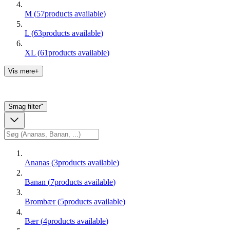
M
(
57
products available
)
L
(
63
products available
)
XL
(
61
products available
)
Vis mere+
Smag
filter"
Ananas
(
3
products available
)
Banan
(
7
products available
)
Brombær
(
5
products available
)
Bær
(
4
products available
)