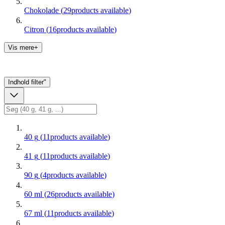
Chokolade
(
29
products available
)
Citron
(
16
products available
)
Vis mere+
Indhold
filter"
40 g
(
11
products available
)
41 g
(
11
products available
)
90 g
(
4
products available
)
60 ml
(
26
products available
)
67 ml
(
11
products available
)