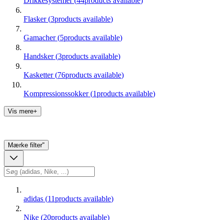
Drikkesystemer
(
44
products available
)
Flasker
(
3
products available
)
Gamacher
(
5
products available
)
Handsker
(
3
products available
)
Kasketter
(
76
products available
)
Kompressionssokker
(
1
products available
)
Vis mere+
Mærke
filter"
adidas
(
11
products available
)
Nike
(
20
products available
)