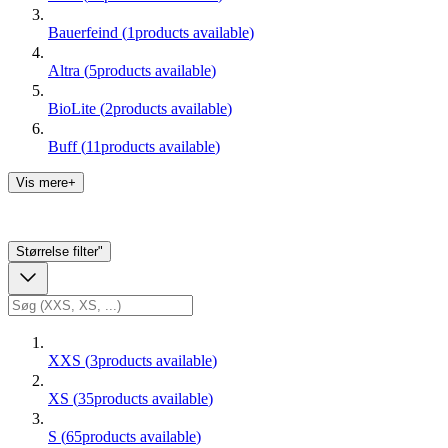
Bauerfeind
(
1
products available
)
Altra
(
5
products available
)
BioLite
(
2
products available
)
Buff
(
11
products available
)
Vis mere+
Størrelse
filter"
XXS
(
3
products available
)
XS
(
35
products available
)
S
(
65
products available
)