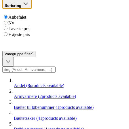
Sortering
Anbefalet
Ny
Laveste pris
Højeste pris
Varegruppe
filter"
Andet
(
8
products available
)
Armvarmere
(
2
products available
)
Bælter til løbenummer
(
1
products available
)
Bæltetasker
(
41
products available
)