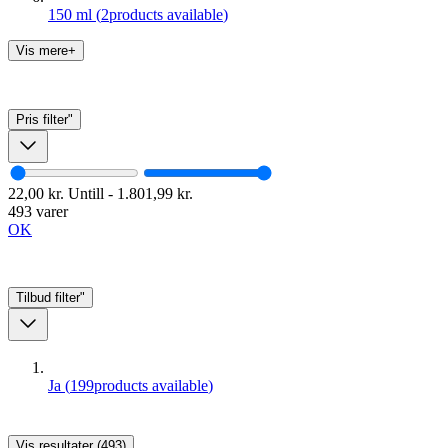
150 ml
(
2
products available
)
Vis mere+
Pris
filter"
22,00 kr.
Untill
-
1.801,99 kr.
493 varer
OK
Tilbud
filter"
Ja
(
199
products available
)
Vis resultater (493)