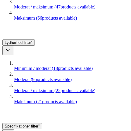
Moderat / maksimum
(
47
products available
)
Maksimum
(
66
products available
)
Lydhørhed
filter"
Minimum / moderat
(
18
products available
)
Moderat
(
95
products available
)
Moderat / maksimum
(
22
products available
)
Maksimum
(
21
products available
)
Specifikationer
filter"