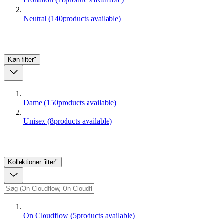
Neutral
(
140
products available
)
Køn
filter"
Dame
(
150
products available
)
Unisex
(
8
products available
)
Kollektioner
filter"
On Cloudflow
(
5
products available
)