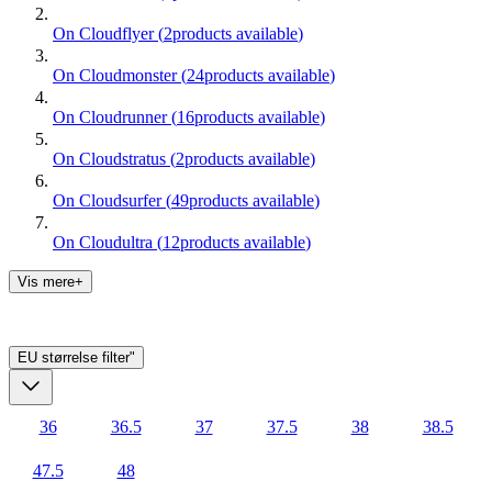
On Cloudflyer
(
2
products available
)
On Cloudmonster
(
24
products available
)
On Cloudrunner
(
16
products available
)
On Cloudstratus
(
2
products available
)
On Cloudsurfer
(
49
products available
)
On Cloudultra
(
12
products available
)
Vis mere+
EU størrelse
filter"
36
36.5
37
37.5
38
38.5
47.5
48