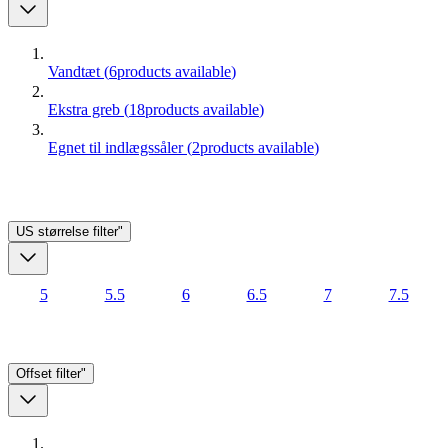
Vandtæt
(
6
products available
)
Ekstra greb
(
18
products available
)
Egnet til indlægssåler
(
2
products available
)
US størrelse
filter"
5
5.5
6
6.5
7
7.5
Offset
filter"