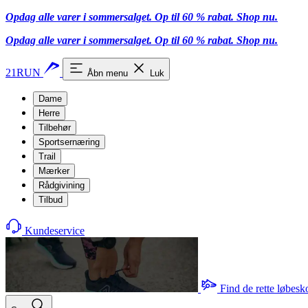
Opdag alle varer i sommersalget. Op til 60 % rabat.
Shop nu.
Opdag alle varer i sommersalget. Op til 60 % rabat.
Shop nu.
21RUN
Åbn menu
Luk
Dame
Herre
Tilbehør
Sportsernæring
Trail
Mærker
Rådgivining
Tilbud
Kundeservice
Find de rette løbesk