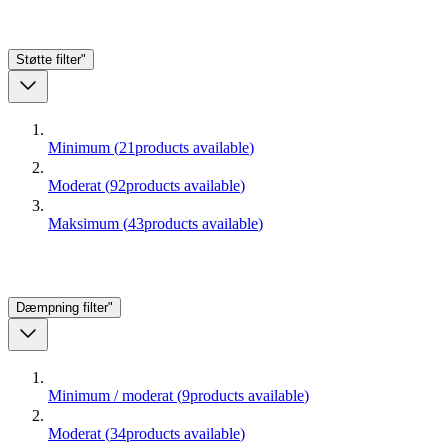
Støtte
filter"
Minimum
(
21
products available
)
Moderat
(
92
products available
)
Maksimum
(
43
products available
)
Dæmpning
filter"
Minimum / moderat
(
9
products available
)
Moderat
(
34
products available
)