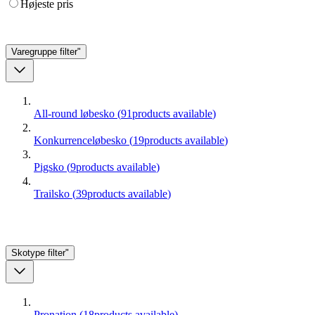
Højeste pris
Varegruppe
filter"
All-round løbesko
(
91
products available
)
Konkurrenceløbesko
(
19
products available
)
Pigsko
(
9
products available
)
Trailsko
(
39
products available
)
Skotype
filter"
Pronation
(
18
products available
)