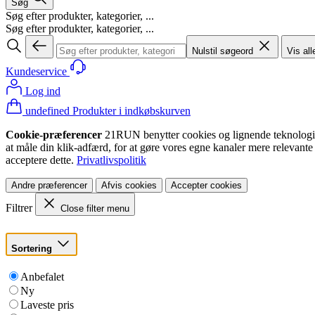
Søg
Søg efter produkter, kategorier, ...
Søg efter produkter, kategorier, ...
Nulstil søgeord
Vis all
Kundeservice
Log ind
undefined Produkter i indkøbskurven
Cookie-præferencer
21RUN benytter cookies og lignende teknologier (
at måle din klik-adfærd, for at gøre vores egne kanaler mere relevante
acceptere dette.
Privatlivspolitik
Andre præferencer
Afvis cookies
Accepter cookies
Filtrer
Close filter menu
Sortering
Anbefalet
Ny
Laveste pris