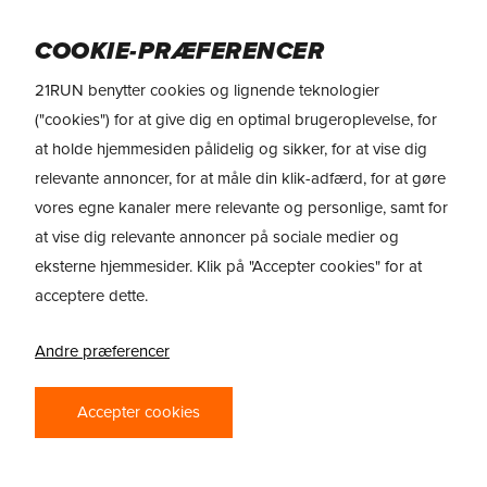
Skip
Menu
to
COOKIE-PRÆFERENCER
main
21RUN benytter cookies og lignende teknologier
content
("cookies") for at give dig en optimal brugeroplevelse, for
at holde hjemmesiden pålidelig og sikker, for at vise dig
MERRELL MTL SPEEDARC
relevante annoncer, for at måle din klik-adfærd, for at gøre
PEAK
vores egne kanaler mere relevante og personlige, samt for
at vise dig relevante annoncer på sociale medier og
eksterne hjemmesider. Klik på "Accepter cookies" for at
Review Merrell MTL SpeedArc
acceptere dette.
Peak Review Merrell MTL
SpeedArc Peak Merrell SpeedArc
Andre præferencer
Peak – Hastighed og beskyttelse
på stierne Merrell MTL SpeedArc…
Accepter cookies