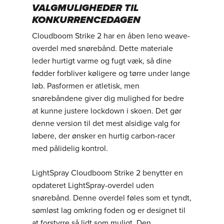
VALGMULIGHEDER TIL
KONKURRENCEDAGEN
Cloudboom Strike 2 har en åben leno weave-
overdel med snørebånd. Dette materiale
leder hurtigt varme og fugt væk, så dine
fødder forbliver køligere og tørre under lange
løb. Pasformen er atletisk, men
snørebåndene giver dig mulighed for bedre
at kunne justere lockdown i skoen. Det gør
denne version til det mest alsidige valg for
løbere, der ønsker en hurtig carbon-racer
med pålidelig kontrol.
LightSpray Cloudboom Strike 2 benytter en
opdateret LightSpray-overdel uden
snørebånd. Denne overdel føles som et tyndt,
sømløst lag omkring foden og er designet til
at forstyrre så lidt som muligt. Den