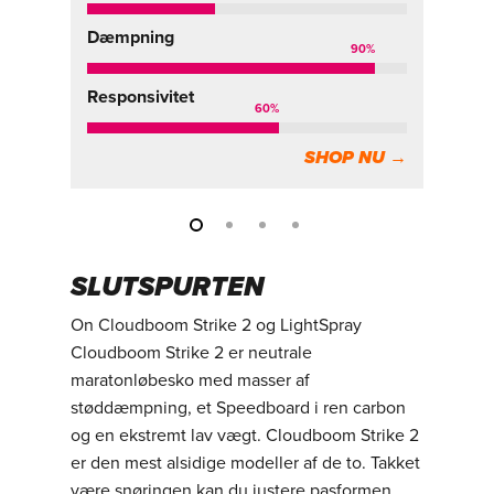
Dæmpning
D
90
%
Responsivitet
Re
60
%
SHOP NU →
SLUTSPURTEN
On Cloudboom Strike 2 og LightSpray
Cloudboom Strike 2 er neutrale
maratonløbesko med masser af
støddæmpning, et Speedboard i ren carbon
og en ekstremt lav vægt. Cloudboom Strike 2
er den mest alsidige modeller af de to. Takket
være snøringen kan du justere pasformen