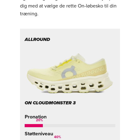
dig med at vælge de rette On-løbesko til din
træning.
ALLROUND
T
ON CLOUDMONSTER 3
O
Pronation
Pr
20
%
5
%
Støtteniveau
St
40
%