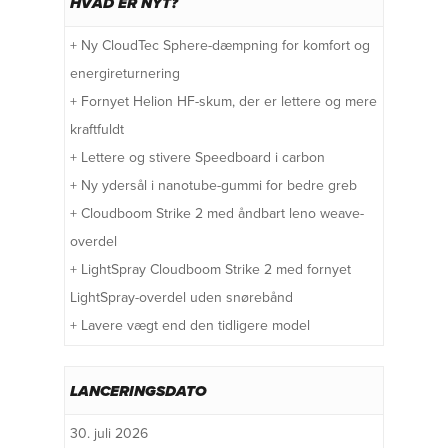
HVAD ER NYT?
+ Ny CloudTec Sphere-dæmpning for komfort og
energireturnering
+ Fornyet Helion HF-skum, der er lettere og mere
kraftfuldt
+ Lettere og stivere Speedboard i carbon
+ Ny ydersål i nanotube-gummi for bedre greb
+ Cloudboom Strike 2 med åndbart leno weave-
overdel
+ LightSpray Cloudboom Strike 2 med fornyet
LightSpray-overdel uden snørebånd
+ Lavere vægt end den tidligere model
LANCERINGSDATO
30. juli 2026