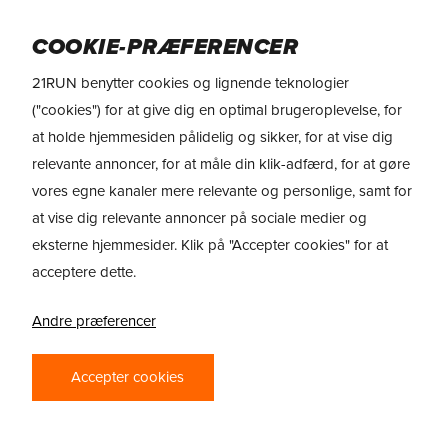
Skip
Menu
to
COOKIE-PRÆFERENCER
main
21RUN benytter cookies og lignende teknologier
content
REVIEW
On (LightSpray) Cloudboom
("cookies") for at give dig en optimal brugeroplevelse, for
Strike 2
at holde hjemmesiden pålidelig og sikker, for at vise dig
relevante annoncer, for at måle din klik-adfærd, for at gøre
ON CLOUDBOOM
vores egne kanaler mere relevante og personlige, samt for
at vise dig relevante annoncer på sociale medier og
STRIKE 2 OG
eksterne hjemmesider. Klik på "Accepter cookies" for at
LIGHTSPRAY
acceptere dette.
CLOUDBOOM
Andre præferencer
STRIKE 2 – LETTE
MARATONLØBESKO
Accepter cookies
MED CARBON