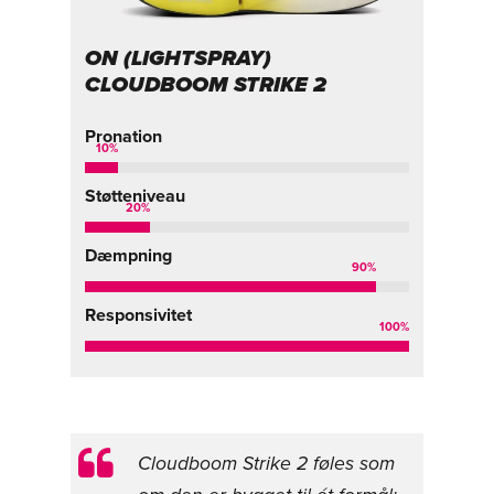
ON (LIGHTSPRAY)
CLOUDBOOM STRIKE 2
Pronation
10
%
Støtteniveau
20
%
Dæmpning
90
%
Responsivitet
100
%
Cloudboom Strike 2 føles som