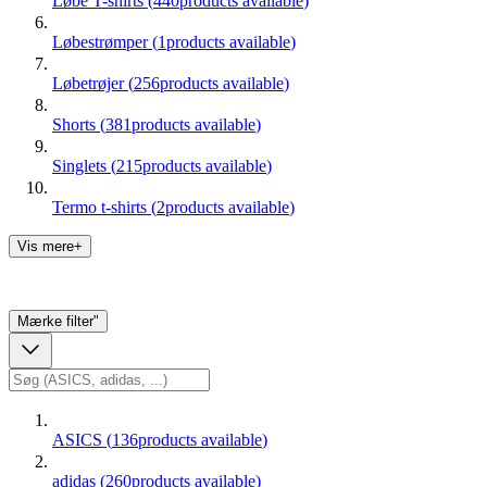
Løbe T-shirts
(
440
products available
)
Løbestrømper
(
1
products available
)
Løbetrøjer
(
256
products available
)
Shorts
(
381
products available
)
Singlets
(
215
products available
)
Termo t-shirts
(
2
products available
)
Vis mere+
Mærke
filter"
ASICS
(
136
products available
)
adidas
(
260
products available
)