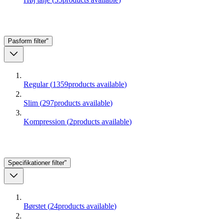
Pasform
filter"
Regular
(
1359
products available
)
Slim
(
297
products available
)
Kompression
(
2
products available
)
Specifikationer
filter"
Børstet
(
24
products available
)