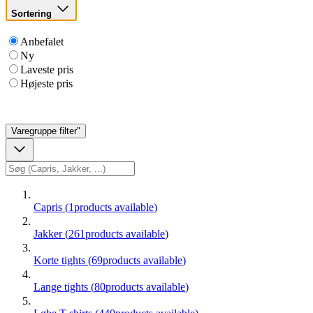
Sortering
Anbefalet
Ny
Laveste pris
Højeste pris
Varegruppe
filter"
Capris
(
1
products available
)
Jakker
(
261
products available
)
Korte tights
(
69
products available
)
Lange tights
(
80
products available
)