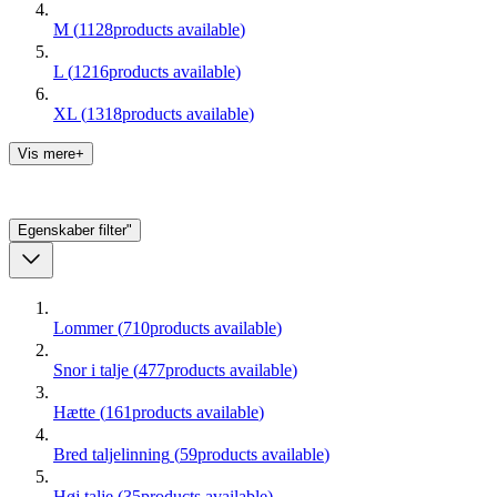
M
(
1128
products available
)
L
(
1216
products available
)
XL
(
1318
products available
)
Vis mere+
Egenskaber
filter"
Lommer
(
710
products available
)
Snor i talje
(
477
products available
)
Hætte
(
161
products available
)
Bred taljelinning
(
59
products available
)
Høj talje
(
35
products available
)