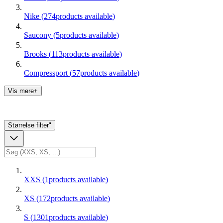
Nike
(
274
products available
)
Saucony
(
5
products available
)
Brooks
(
113
products available
)
Compressport
(
57
products available
)
Vis mere+
Størrelse
filter"
XXS
(
1
products available
)
XS
(
172
products available
)
S
(
1301
products available
)