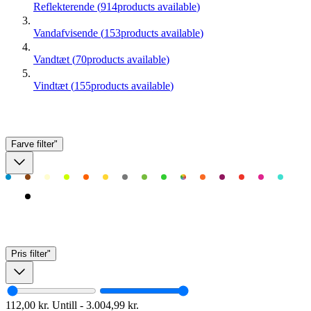
Reflekterende
(
914
products available
)
Vandafvisende
(
153
products available
)
Vandtæt
(
70
products available
)
Vindtæt
(
155
products available
)
Farve
filter"
Pris
filter"
112,00 kr.
Untill
-
3.004,99 kr.