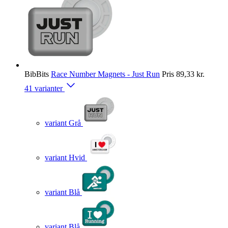
BibBits
Race Number Magnets - Just Run
Pris
89,33 kr.
41 varianter
variant Grå
variant Hvid
variant Blå
variant Blå