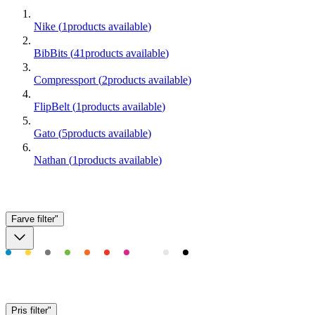
Nike
(
1
products available
)
BibBits
(
41
products available
)
Compressport
(
2
products available
)
FlipBelt
(
1
products available
)
Gato
(
5
products available
)
Nathan
(
1
products available
)
Farve
filter"
Pris
filter"