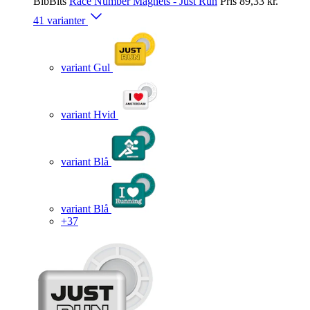
BibBits
Race Number Magnets - Just Run
Pris
89,33 kr.
41 varianter
variant Gul
variant Hvid
variant Blå
variant Blå
+37