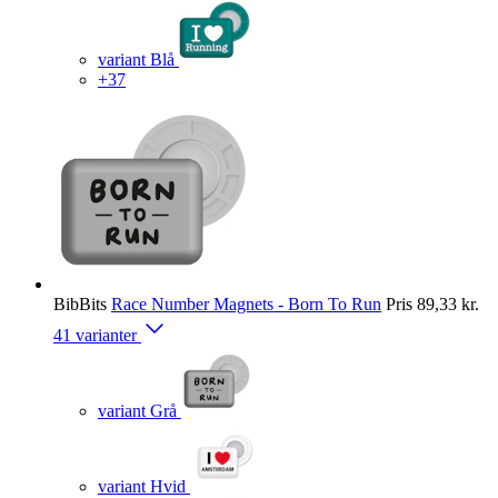
variant Blå
+37
BibBits
Race Number Magnets - Born To Run
Pris
89,33 kr.
41 varianter
variant Grå
variant Hvid