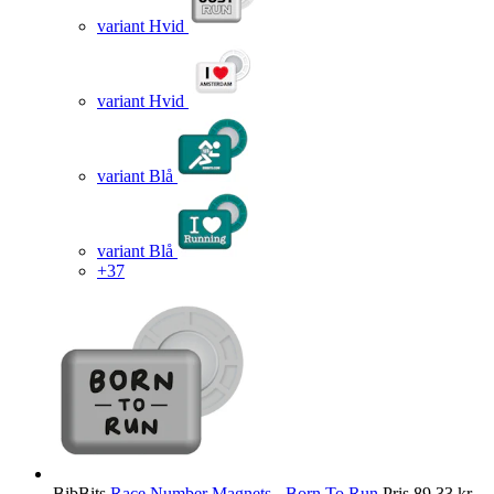
variant Hvid
variant Hvid
variant Blå
variant Blå
+37
BibBits
Race Number Magnets - Born To Run
Pris
89,33 kr.