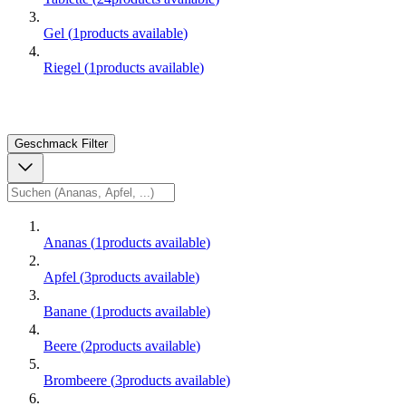
Gel
(
1
products available
)
Riegel
(
1
products available
)
Geschmack
Filter
Ananas
(
1
products available
)
Apfel
(
3
products available
)
Banane
(
1
products available
)
Beere
(
2
products available
)
Brombeere
(
3
products available
)