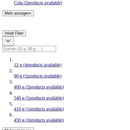
Cola
(
2
products available
)
Mehr anzeigen+
Inhalt
Filter
12 g
(
4
products available
)
90 g
(
1
products available
)
400 g
(
2
products available
)
540 g
(
1
products available
)
410 g
(
1
products available
)
450 g
(
3
products available
)