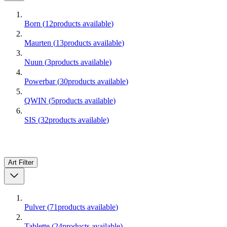
Born
(
12
products available
)
Maurten
(
13
products available
)
Nuun
(
3
products available
)
Powerbar
(
30
products available
)
QWIN
(
5
products available
)
SIS
(
32
products available
)
Art
Filter
Pulver
(
71
products available
)
Tablette
(
24
products available
)