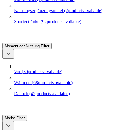
Nahrungsergänzungsmittel
(
2
products available
)
Sportgetränke
(
92
products available
)
Moment der Nutzung
Filter
Vor
(
39
products available
)
Während
(
68
products available
)
Danach
(
42
products available
)
Marke
Filter