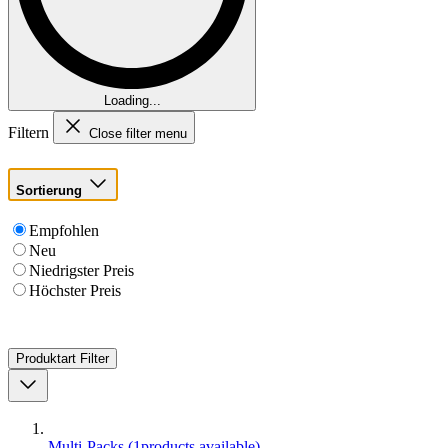
Loading...
Filtern
Close filter menu
Sortierung
Empfohlen
Neu
Niedrigster Preis
Höchster Preis
Produktart
Filter
Multi-Packs
(
1
products available
)