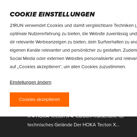
Skip
DAMEN
HERREN
SPORTNAHRUNG
M
to
COOKIE EINSTELLUNGEN
main
21RUN verwendet Cookies und damit vergleichbare Techniken („
content
optimale Nutzererfahrung zu bieten, die Website zuverlässig und
dir relevante Werbeanzeigen zu bieten, dein Surfverhalten zu a
eigenen Kanäle relevanter und persönlicher zu gestalten. Zudem
Social Media oder externen Websites personalisierte und releva
auf „Cookies akzeptieren“, um allen Cookies zuzustimmen.
HOKA TECTON X 4
Einstellungen ändern
Cookies akzeptieren
Testbericht HOKA Tecton X 4 Testbericht HOKA Te
X 4 HOKA Tecton X 4: Carbon-Trailschuhe für
technisches Gelände Der HOKA Tecton X…