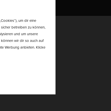
ARKEN
TRAIL
SALE
Cookies“), um dir eine
 sicher betreiben zu können,
nalysieren und um unsere
 können wir dir so auch auf
nte Werbung anbieten. Klicke
cton