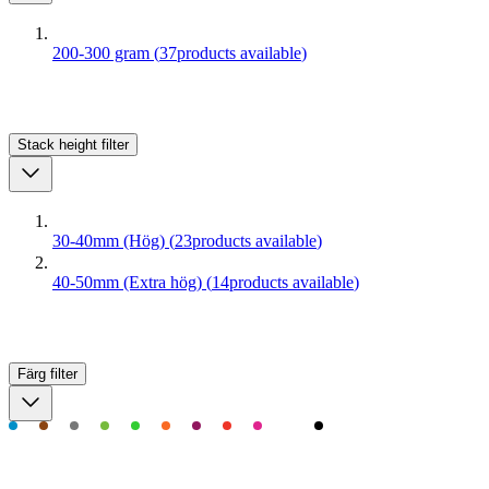
200-300 gram
(
37
products available
)
Stack height
filter
30-40mm (Hög)
(
23
products available
)
40-50mm (Extra hög)
(
14
products available
)
Färg
filter