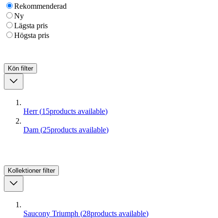
Rekommenderad
Ny
Lägsta pris
Högsta pris
Kön
filter
Herr
(
15
products available
)
Dam
(
25
products available
)
Kollektioner
filter
Saucony Triumph
(
28
products available
)