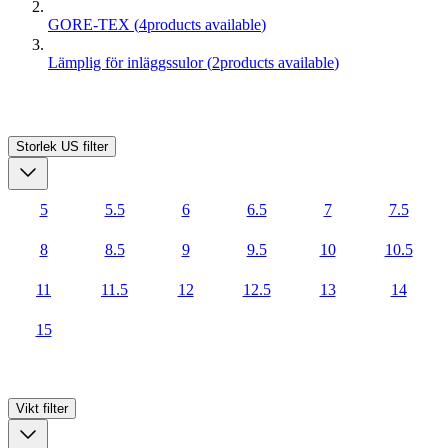
GORE-TEX
(
4
products available
)
Lämplig för inläggssulor
(
2
products available
)
Storlek US
filter
5
5.5
6
6.5
7
7.5
8
8.5
9
9.5
10
10.5
11
11.5
12
12.5
13
14
15
Vikt
filter