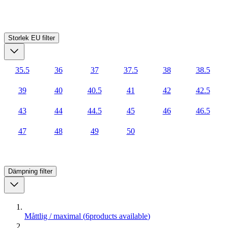
Storlek EU
filter
35.5
36
37
37.5
38
38.5
39
40
40.5
41
42
42.5
43
44
44.5
45
46
46.5
47
48
49
50
Dämpning
filter
Måttlig / maximal
(
6
products available
)