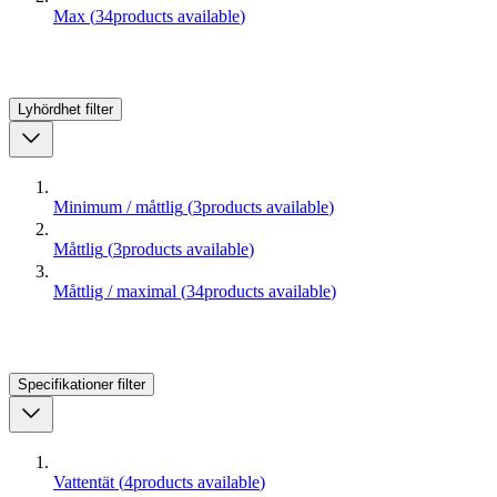
Max
(
34
products available
)
Lyhördhet
filter
Minimum / måttlig
(
3
products available
)
Måttlig
(
3
products available
)
Måttlig / maximal
(
34
products available
)
Specifikationer
filter
Vattentät
(
4
products available
)