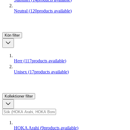
Neutral
(
120
products available
)
Kön
filter
Herr
(
117
products available
)
Unisex
(
17
products available
)
Kollektioner
filter
HOKA Arahi
(
9
products available
)