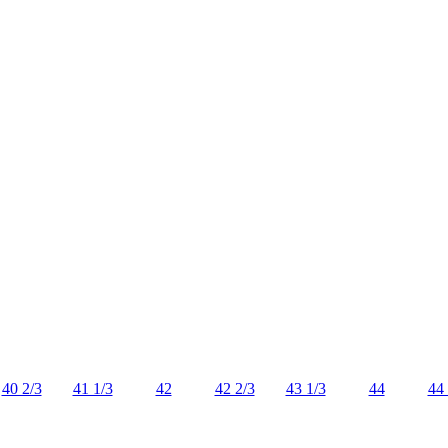
40 2/3
41 1/3
42
42 2/3
43 1/3
44
44 