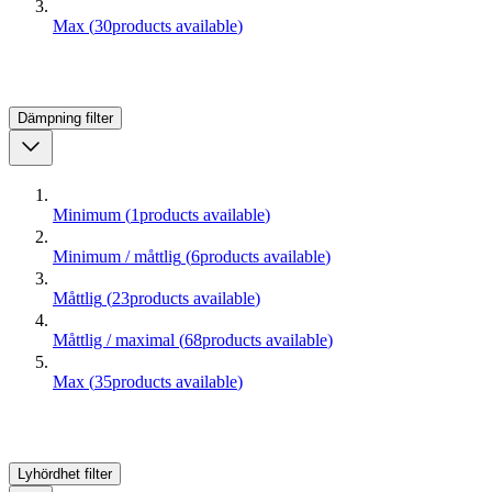
Max
(
30
products available
)
Dämpning
filter
Minimum
(
1
products available
)
Minimum / måttlig
(
6
products available
)
Måttlig
(
23
products available
)
Måttlig / maximal
(
68
products available
)
Max
(
35
products available
)
Lyhördhet
filter