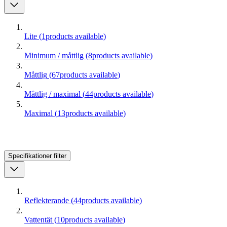
Lite
(
1
products available
)
Minimum / måttlig
(
8
products available
)
Måttlig
(
67
products available
)
Måttlig / maximal
(
44
products available
)
Maximal
(
13
products available
)
Specifikationer
filter
Reflekterande
(
44
products available
)
Vattentät
(
10
products available
)