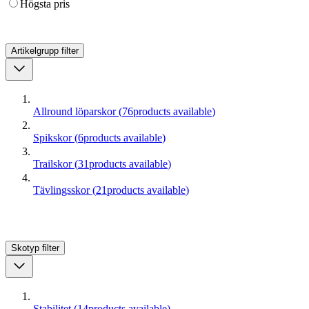
Högsta pris
Artikelgrupp
filter
Allround löparskor
(
76
products available
)
Spikskor
(
6
products available
)
Trailskor
(
31
products available
)
Tävlingsskor
(
21
products available
)
Skotyp
filter
Stabilitet
(
14
products available
)