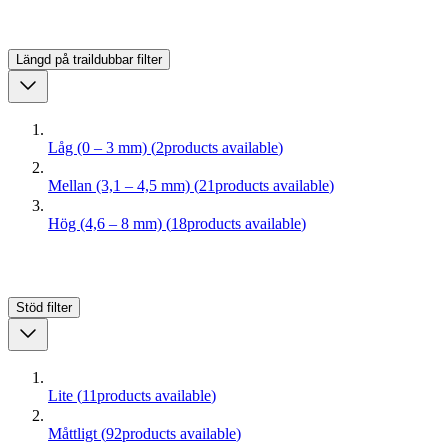
Längd på traildubbar
filter
Låg (0 – 3 mm)
(
2
products available
)
Mellan (3,1 – 4,5 mm)
(
21
products available
)
Hög (4,6 – 8 mm)
(
18
products available
)
Stöd
filter
Lite
(
11
products available
)
Måttligt
(
92
products available
)