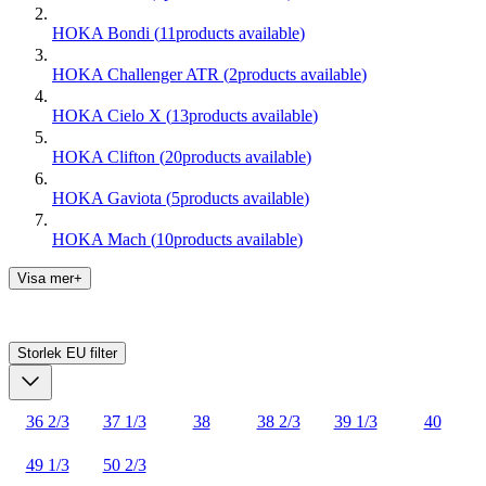
HOKA Bondi
(
11
products available
)
HOKA Challenger ATR
(
2
products available
)
HOKA Cielo X
(
13
products available
)
HOKA Clifton
(
20
products available
)
HOKA Gaviota
(
5
products available
)
HOKA Mach
(
10
products available
)
Visa mer+
Storlek EU
filter
36 2/3
37 1/3
38
38 2/3
39 1/3
40
49 1/3
50 2/3