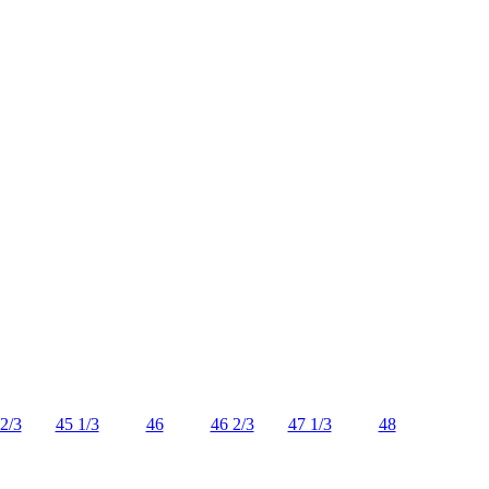
2/3
45 1/3
46
46 2/3
47 1/3
48