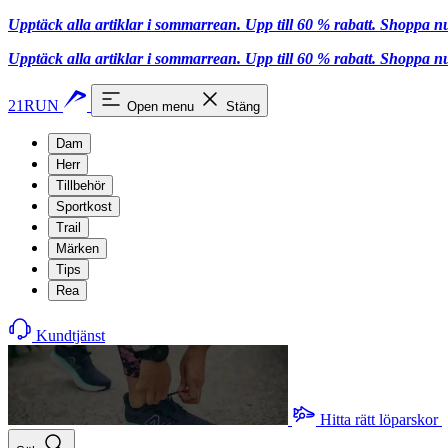
Upptäck alla artiklar i sommarrean. Upp till 60 % rabatt.
Shoppa n
Upptäck alla artiklar i sommarrean. Upp till 60 % rabatt.
Shoppa n
21RUN
Open menu
Stäng
Dam
Herr
Tillbehör
Sportkost
Trail
Märken
Tips
Rea
Kundtjänst
Hitta rätt löparskor