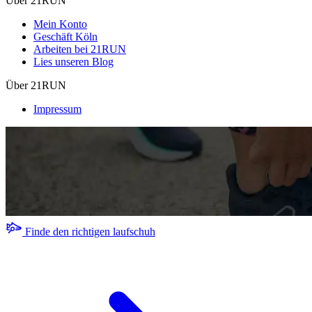
Über 21RUN
Mein Konto
Geschäft Köln
Arbeiten bei 21RUN
Lies unseren Blog
Über 21RUN
Impressum
Finde den richtigen laufschuh