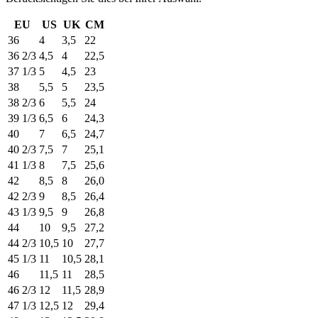
EU
US
UK
CM
36
4
3,5
22
36 2/3
4,5
4
22,5
37 1/3
5
4,5
23
38
5,5
5
23,5
38 2/3
6
5,5
24
39 1/3
6,5
6
24,3
40
7
6,5
24,7
40 2/3
7,5
7
25,1
41 1/3
8
7,5
25,6
42
8,5
8
26,0
42 2/3
9
8,5
26,4
43 1/3
9,5
9
26,8
44
10
9,5
27,2
44 2/3
10,5
10
27,7
45 1/3
11
10,5
28,1
46
11,5
11
28,5
46 2/3
12
11,5
28,9
47 1/3
12,5
12
29,4