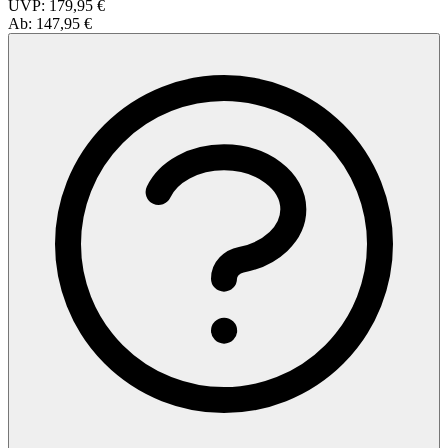
UVP:
179,95 €
Ab:
147,95 €