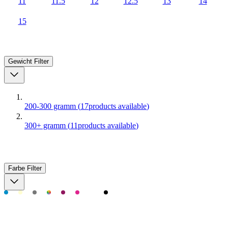
11
11.5
12
12.5
13
14
15
Gewicht
Filter
200-300 gramm
(
17
products available
)
300+ gramm
(
11
products available
)
Farbe
Filter