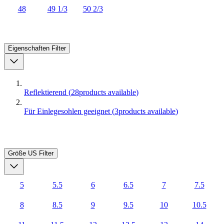
48
49 1/3
50 2/3
Eigenschaften
Filter
Reflektierend
(
28
products available
)
Für Einlegesohlen geeignet
(
3
products available
)
Größe US
Filter
5
5.5
6
6.5
7
7.5
8
8.5
9
9.5
10
10.5