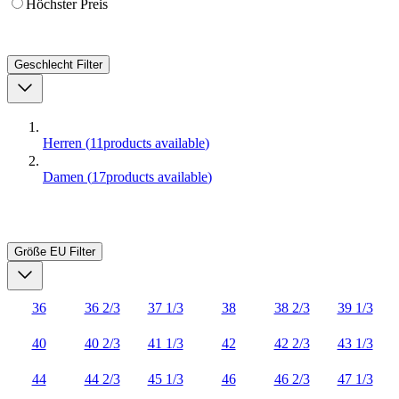
Höchster Preis
Geschlecht
Filter
Herren
(
11
products available
)
Damen
(
17
products available
)
Größe EU
Filter
36
36 2/3
37 1/3
38
38 2/3
39 1/3
40
40 2/3
41 1/3
42
42 2/3
43 1/3
44
44 2/3
45 1/3
46
46 2/3
47 1/3