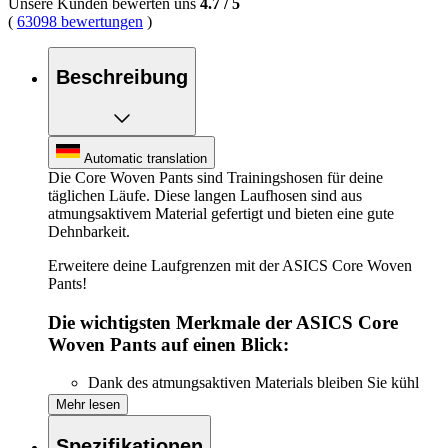
Unsere Kunden bewerten uns
4.7
/
5
(
63098 bewertungen
)
Beschreibung
Automatic translation
Die Core Woven Pants sind Trainingshosen für deine
täglichen Läufe. Diese langen Laufhosen sind aus
atmungsaktivem Material gefertigt und bieten eine gute
Dehnbarkeit.
Erweitere deine Laufgrenzen mit der ASICS Core Woven
Pants!
Die wichtigsten Merkmale der ASICS Core
Woven Pants auf einen Blick:
Dank des atmungsaktiven Materials bleiben Sie kühl
und frisch.
Mehr lesen
Erleben Sie ultimative Bewegungsfreiheit
Zwei Seitentaschen, praktisch für all Ihre kleinen
Spezifikationen