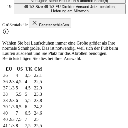
verfügbar, siehe Produkt in 4 anderen Farbe(n)
49 1/3
Size 49 1/3 EU
Direkter Versand
Jetzt bestellen,
Lieferung am Mittwoch
Größentabelle
Fenster schließen
Wählen Sie bei Laufschuhen immer eine Größe größer als Ihre
normale Schuhgröße. Das ist notwendig, weil sich der Fuß beim
Laufen ausdehnt und Sie Platz für das Abrollen benötigen.
Berücksichtigen Sie dies bei Ihrer Auswahl.
EU
US
UK
CM
36
4
3,5
22,1
36 2/3
4,5
4
22,5
37 1/3
5
4,5
22,9
38
5,5
5
23,3
38 2/3
6
5,5
23,8
39 1/3
6,5
6
24,2
40
7
6,5
24,6
40 2/3
7,5
7
25
41 1/3
8
7,5
25,5