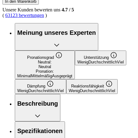
In den Warenkorb
Unsere Kunden bewerten uns
4.7
/
5
(
63123 bewertungen
)
Meinung unseres Experten
Pronationsgrad
Unterstützung
Neutral:
Wenig
Durchschnittlich
Viel
Neutral
Pronation:
Minimal
Mittelmäßig
Ausgeprägt
Dämpfung
Reaktionsfähigkeit
Wenig
Durchschnittlich
Viel
Wenig
Durchschnittlich
Viel
Beschreibung
Spezifikationen