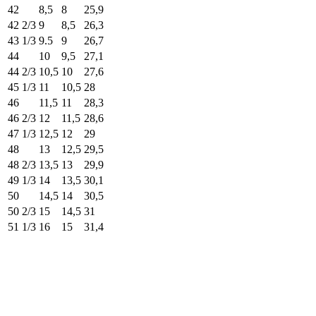
42
8,5
8
25,9
42 2/3
9
8,5
26,3
43 1/3
9.5
9
26,7
44
10
9,5
27,1
44 2/3
10,5
10
27,6
45 1/3
11
10,5
28
46
11,5
11
28,3
46 2/3
12
11,5
28,6
47 1/3
12,5
12
29
48
13
12,5
29,5
48 2/3
13,5
13
29,9
49 1/3
14
13,5
30,1
50
14,5
14
30,5
50 2/3
15
14,5
31
51 1/3
16
15
31,4