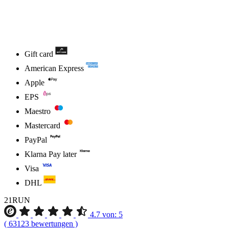
Gift card
American Express
Apple
EPS
Maestro
Mastercard
PayPal
Klarna Pay later
Visa
DHL
21RUN
4.7
von:
5
(
63123
bewertungen
)