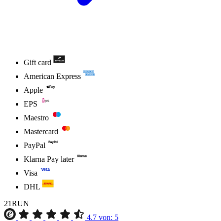
Gift card
American Express
Apple
EPS
Maestro
Mastercard
PayPal
Klarna Pay later
Visa
DHL
21RUN
4.7
von:
5