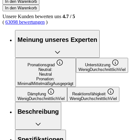
In den Warenkorb
In den Warenkorb
Unsere Kunden bewerten uns
4.7
/
5
(
63098 bewertungen
)
Meinung unseres Experten
Pronationsgrad
Unterstützung
Neutral:
Wenig
Durchschnittlich
Viel
Neutral
Pronation:
Minimal
Mittelmäßig
Ausgeprägt
Dämpfung
Reaktionsfähigkeit
Wenig
Durchschnittlich
Viel
Wenig
Durchschnittlich
Viel
Beschreibung
Spezifikationen