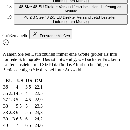
Lieferung am Montag
48
Size 48 EU
Direkter Versand
Jetzt bestellen, Lieferung am
Montag
48 2/3
Size 48 2/3 EU
Direkter Versand
Jetzt bestellen,
Lieferung am Montag
Größentabelle
Fenster schließen
Wählen Sie bei Laufschuhen immer eine Größe größer als Ihre
normale Schuhgröße. Das ist notwendig, weil sich der Fuß beim
Laufen ausdehnt und Sie Platz für das Abrollen benötigen.
Berücksichtigen Sie dies bei Ihrer Auswahl.
EU
US
UK
CM
36
4
3,5
22,1
36 2/3
4,5
4
22,5
37 1/3
5
4,5
22,9
38
5,5
5
23,3
38 2/3
6
5,5
23,8
39 1/3
6,5
6
24,2
40
7
6,5
24,6