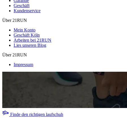
Garantie
Geschäft
Kundenservice
Über 21RUN
Mein Konto
Geschäft Köln
Arbeiten bei 21RUN
Lies unseren Blog
Über 21RUN
Impressum
Finde den richtigen laufschuh