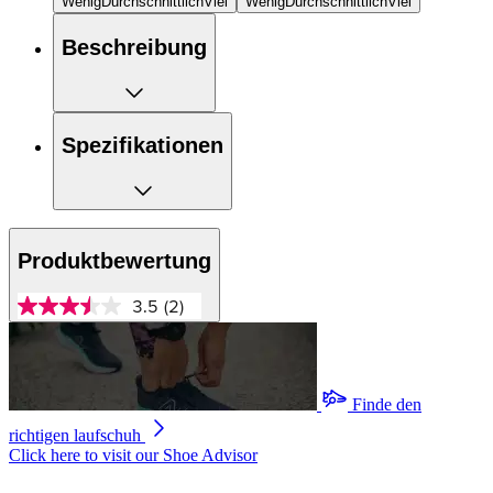
Wenig
Durchschnittlich
Viel
Wenig
Durchschnittlich
Viel
Beschreibung
Spezifikationen
Produktbewertung
3.5
(2)
3.5
von
5
Sternen,
Durchschnittswert
der
Finde den
Bewertung.
richtigen laufschuh
Read
2
Click here to visit our
Shoe Advisor
Reviews.
Link