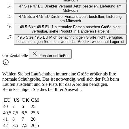
Mittwoch
47
Size 47 EU
Direkter Versand
Jetzt bestellen, Lieferung am
Mittwoch
47.5
Size 47.5 EU
Direkter Versand
Jetzt bestellen, Lieferung
am Mittwoch
48.5
Size 48.5 EU
1 alternative Farben ansehen
Größe nicht
verfügbar, siehe Produkt in 1 anderen Farbe(n)
49.5
Size 49.5 EU
Mich benachrichtigen
Größe nicht verfügbar,
benachrichtigen Sie mich, wenn das Produkt wieder auf Lager ist
Größentabelle
Fenster schließen
Wählen Sie bei Laufschuhen immer eine Größe größer als Ihre
normale Schuhgröße. Das ist notwendig, weil sich der Fuß beim
Laufen ausdehnt und Sie Platz für das Abrollen benötigen.
Berücksichtigen Sie dies bei Ihrer Auswahl.
EU
US
UK
CM
40
7
6
25
40,5
7,5
6,5
25,5
41
8
7
26
42
8,5
7,5
26,5