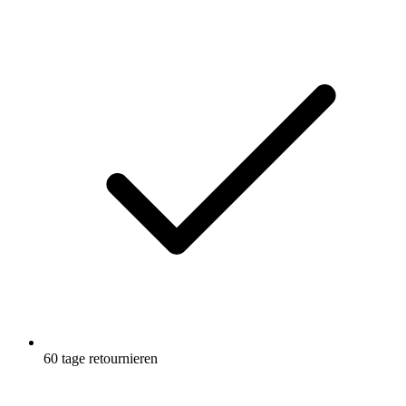
auf
derselben
Seite.
60 tage retournieren