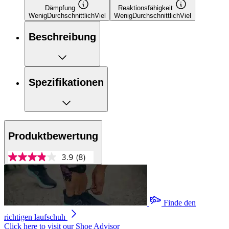
Dämpfung
Reaktionsfähigkeit
Wenig
Durchschnittlich
Viel
Wenig
Durchschnittlich
Viel
Beschreibung
Spezifikationen
Produktbewertung
3.9
(8)
3.9
von
5
Sternen,
Durchschnittswert
der
Finde den
Bewertung.
richtigen laufschuh
Read
8
Click here to visit our
Shoe Advisor