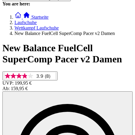
You are here:
Startseite
Laufschuhe
Wettkampf Laufschuhe
New Balance FuelCell SuperComp Pacer v2 Damen
New Balance FuelCell
SuperComp Pacer v2 Damen
3.9
(8)
3.9
von
UVP:
199,95 €
5
Ab:
159,95 €
Sternen,
Durchschnittswert
der
Bewertung.
Read
8
Reviews.
Link
auf