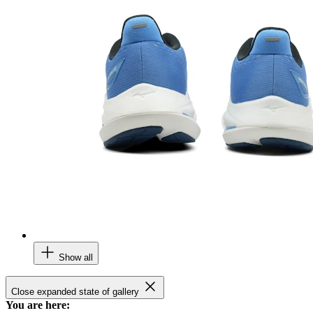
Show all
Close expanded state of gallery
You are here: