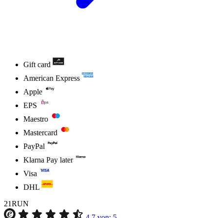
Gift card
American Express
Apple
EPS
Maestro
Mastercard
PayPal
Klarna Pay later
Visa
DHL
21RUN
4.7
von:
5