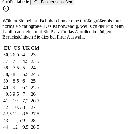
Größentabelle
Fenster schließen
Wählen Sie bei Laufschuhen immer eine Größe größer als Ihre
normale Schuhgröße. Das ist notwendig, weil sich der Fuß beim
Laufen ausdehnt und Sie Platz für das Abrollen benötigen.
Berücksichtigen Sie dies bei Ihrer Auswahl.
EU
US
UK
CM
36,5
6,5
4
23
37
7
4,5
23,5
38
7,5
5
24
38,5
8
5,5
24,5
39
8,5
6
25
40
9
6,5
25,5
40,5
9,5
7
26
41
10
7,5
26,5
42
10,5
8
27
42,5
11
8.5
27,5
43
11,5
9
28
44
12
9,5
28,5