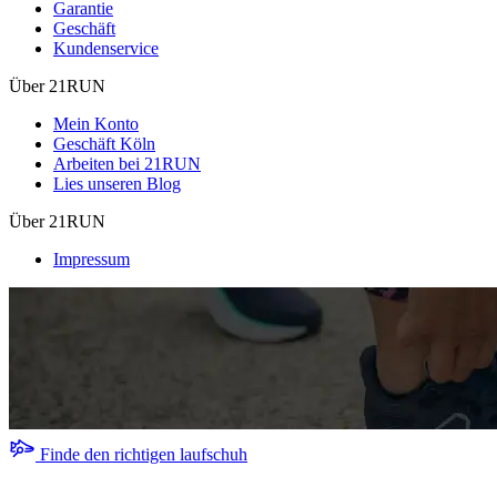
Garantie
Geschäft
Kundenservice
Über 21RUN
Mein Konto
Geschäft Köln
Arbeiten bei 21RUN
Lies unseren Blog
Über 21RUN
Impressum
Finde den richtigen laufschuh