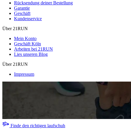
Rücksendung deiner Bestellung
Garantie
Geschäft
Kundenservice
Über 21RUN
Mein Konto
Geschäft Köln
Arbeiten bei 21RUN
Lies unseren Blog
Über 21RUN
Impressum
Finde den richtigen laufschuh