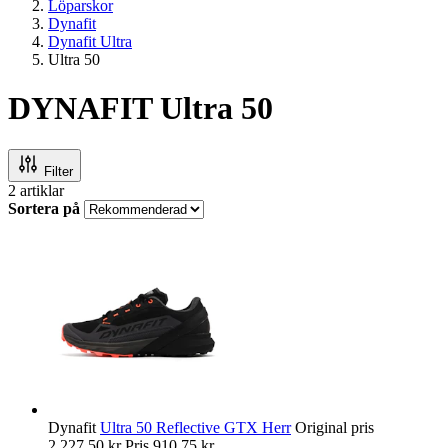
Löparskor
Dynafit
Dynafit Ultra
Ultra 50
DYNAFIT Ultra 50
Filter
2
artiklar
Sortera på
Dynafit
Ultra 50 Reflective GTX Herr
Original pris
2 227,50 kr
Pris
910,75 kr