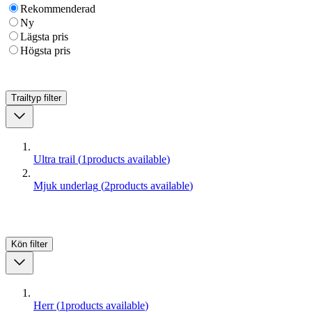
Rekommenderad
Ny
Lägsta pris
Högsta pris
Trailtyp
filter
Ultra trail
(
1
products available
)
Mjuk underlag
(
2
products available
)
Kön
filter
Herr
(
1
products available
)