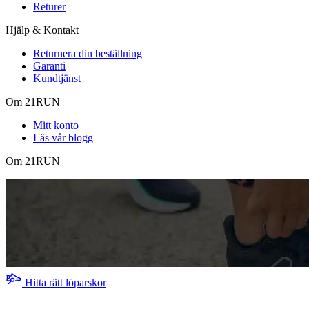
Returer
Hjälp & Kontakt
Returnera din beställning
Garanti
Kundtjänst
Om 21RUN
Mitt konto
Läs vår blogg
Om 21RUN
Hitta rätt löparskor