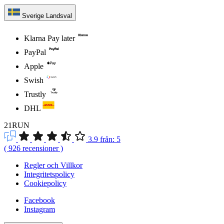
Sverige
Landsval
Klarna Pay later
PayPal
Apple
Swish
Trustly
DHL
21RUN
3.9
från:
5
(
926
recensioner
)
Regler och Villkor
Integritetspolicy
Cookiepolicy
Facebook
Instagram