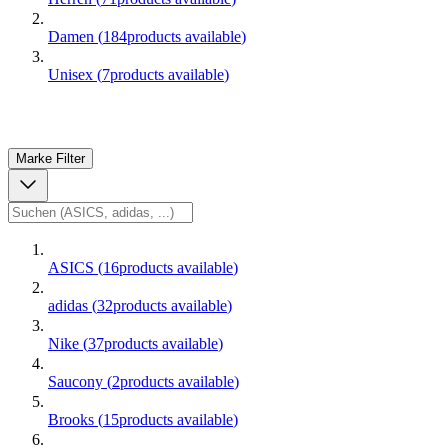
Damen
(
184
products available
)
Unisex
(
7
products available
)
Marke
Filter
ASICS
(
16
products available
)
adidas
(
32
products available
)
Nike
(
37
products available
)
Saucony
(
2
products available
)
Brooks
(
15
products available
)