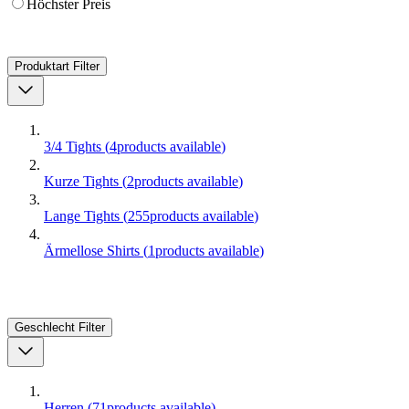
Höchster Preis
Produktart
Filter
3/4 Tights
(
4
products available
)
Kurze Tights
(
2
products available
)
Lange Tights
(
255
products available
)
Ärmellose Shirts
(
1
products available
)
Geschlecht
Filter
Herren
(
71
products available
)