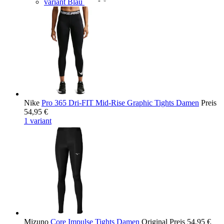
variant Blau
Nike
Pro 365 Dri-FIT Mid-Rise Graphic Tights Damen
Preis
54,95 €
1 variant
Mizuno
Core Impulse Tights Damen
Original Preis
54,95 €