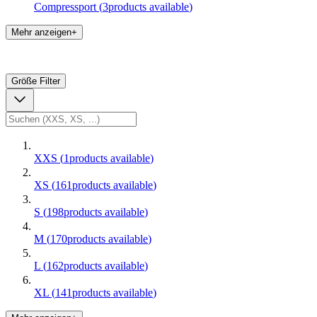
Compressport
(
3
products available
)
Mehr anzeigen+
Größe
Filter
XXS
(
1
products available
)
XS
(
161
products available
)
S
(
198
products available
)
M
(
170
products available
)
L
(
162
products available
)
XL
(
141
products available
)