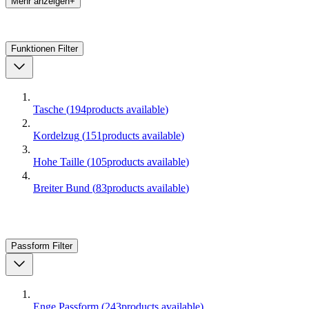
Mehr anzeigen+
Funktionen
Filter
Tasche
(
194
products available
)
Kordelzug
(
151
products available
)
Hohe Taille
(
105
products available
)
Breiter Bund
(
83
products available
)
Passform
Filter
Enge Passform
(
243
products available
)