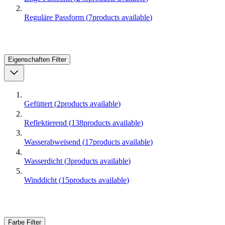
Reguläre Passform
(
7
products available
)
Eigenschaften
Filter
Gefüttert
(
2
products available
)
Reflektierend
(
138
products available
)
Wasserabweisend
(
17
products available
)
Wasserdicht
(
3
products available
)
Winddicht
(
15
products available
)
Farbe
Filter