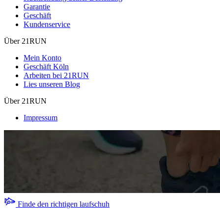
Garantie
Geschäft
Kundenservice
Über 21RUN
Mein Konto
Geschäft Köln
Arbeiten bei 21RUN
Lies unseren Blog
Über 21RUN
Impressum
Finde den richtigen laufschuh