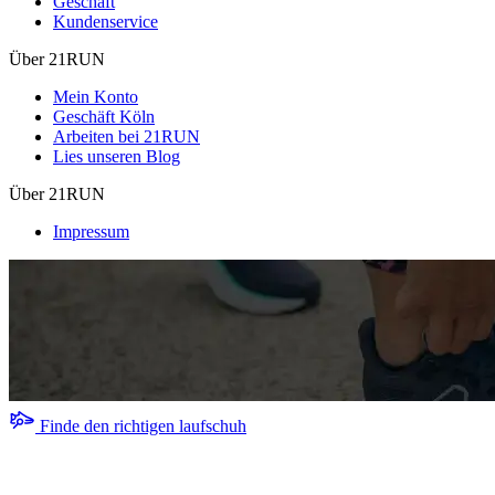
Geschäft
Kundenservice
Über 21RUN
Mein Konto
Geschäft Köln
Arbeiten bei 21RUN
Lies unseren Blog
Über 21RUN
Impressum
Finde den richtigen laufschuh