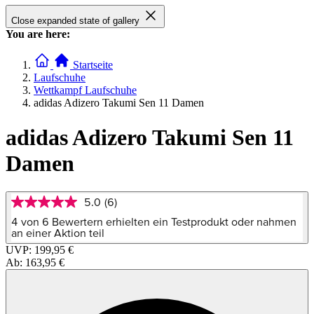
Close expanded state of gallery
You are here:
Startseite
Laufschuhe
Wettkampf Laufschuhe
adidas Adizero Takumi Sen 11 Damen
adidas Adizero Takumi Sen 11
Damen
5.0
(6)
5.0
von
4 von 6 Bewertern erhielten ein Testprodukt oder nahmen
5
an einer Aktion teil
Sternen,
UVP:
199,95 €
Durchschnittswert
Ab:
163,95 €
der
Bewertung.
Read
6
Reviews.