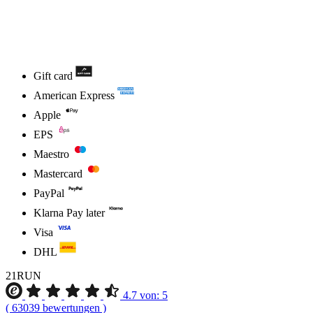
Gift card
American Express
Apple
EPS
Maestro
Mastercard
PayPal
Klarna Pay later
Visa
DHL
21RUN
4.7
von:
5
(
63039
bewertungen
)