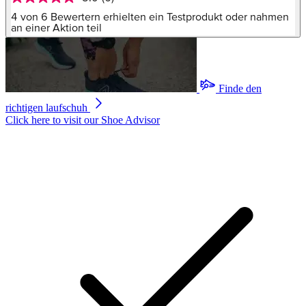
5.0
von
4 von 6 Bewertern erhielten ein Testprodukt oder nahmen
5
an einer Aktion teil
Sternen,
Durchschnittswert
der
Bewertung.
Read
Finde den
6
Reviews.
richtigen laufschuh
Link
Click here to visit our
Shoe Advisor
auf
derselben
Seite.