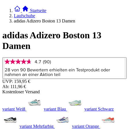
Startseite
Laufschuhe
adidas Adizero Boston 13 Damen
adidas Adizero Boston 13
Damen
4.7
(90)
4.7
von
28 von 90 Bewertern erhielten ein Testprodukt oder
5
nahmen an einer Aktion teil
Sternen,
UVP:
159,95 €
Durchschnittswert
Ab:
111,96 €
der
Bewertung.
Kostenloser Versand
Read
90
Reviews.
variant Weiß
variant Blau
variant Schwarz
Link
auf
derselben
Seite.
variant Mehrfarbig
variant Orange