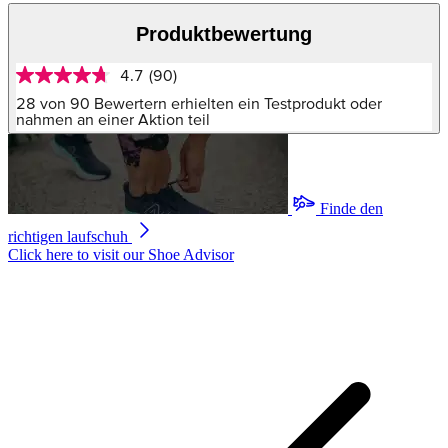
Produktbewertung
4.7
(90)
4.7
von
28 von 90 Bewertern erhielten ein Testprodukt oder
5
nahmen an einer Aktion teil
Sternen,
Durchschnittswert
der
Bewertung.
Read
Finde den
90
Reviews.
richtigen laufschuh
Link
Click here to visit our
Shoe Advisor
auf
derselben
Seite.