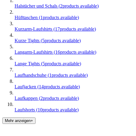
Halstücher und Schals
(
2
products available
)
Hüfttaschen
(
1
products available
)
Kurzarm-Laufshirts
(
17
products available
)
Kurze Tights
(
5
products available
)
Langarm-Laufshirts
(
16
products available
)
Lange Tights
(
5
products available
)
Laufhandschuhe
(
1
products available
)
Laufjacken
(
14
products available
)
Laufkappen
(
2
products available
)
Laufshorts
(
10
products available
)
Mehr anzeigen+