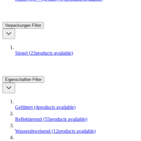
Verpackungen
Filter
Singel
(
23
products available
)
Eigenschaften
Filter
Gefüttert
(
4
products available
)
Reflektierend
(
55
products available
)
Wasserabweisend
(
12
products available
)