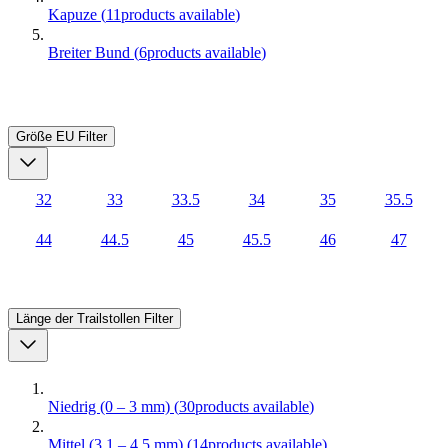
Kapuze
(
11
products available
)
Breiter Bund
(
6
products available
)
Größe EU
Filter
32
33
33.5
34
35
35.5
44
44.5
45
45.5
46
47
Länge der Trailstollen
Filter
Niedrig (0 – 3 mm)
(
30
products available
)
Mittel (3,1 – 4,5 mm)
(
14
products available
)