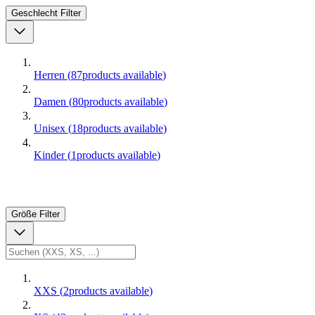
Geschlecht
Filter
Herren
(
87
products available
)
Damen
(
80
products available
)
Unisex
(
18
products available
)
Kinder
(
1
products available
)
Größe
Filter
XXS
(
2
products available
)