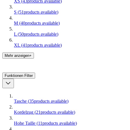
XS
(
43
products available
)
S
(
51
products available
)
M
(
40
products available
)
L
(
50
products available
)
XL
(
41
products available
)
Mehr anzeigen+
Funktionen
Filter
Tasche
(
35
products available
)
Kordelzug
(
21
products available
)
Hohe Taille
(
11
products available
)