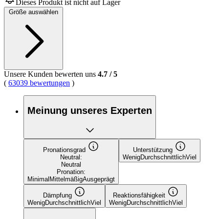
Dieses Produkt ist nicht auf Lager
5
Größe auswählen
Sternen,
Durchschnittswert
der
Bewertung.
Read
38
Reviews.
Link
Unsere Kunden bewerten uns
4.7
/
5
auf
(
63039 bewertungen
)
derselben
Seite.
Meinung unseres Experten
Pronationsgrad
Unterstützung
Neutral:
Wenig
Durchschnittlich
Viel
Neutral
Pronation:
Minimal
Mittelmäßig
Ausgeprägt
Dämpfung
Reaktionsfähigkeit
Wenig
Durchschnittlich
Viel
Wenig
Durchschnittlich
Viel