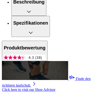
Beschreibung
Spezifikationen
Produktbewertung
4.3
(38)
4.3
von
5
Sternen,
Durchschnittswert
der
Finde den
Bewertung.
richtigen laufschuh
Read
38
Click here to visit our
Shoe Advisor
Reviews.
Link
auf
derselben