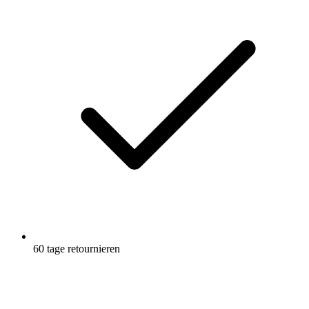
Seite.
60 tage retournieren