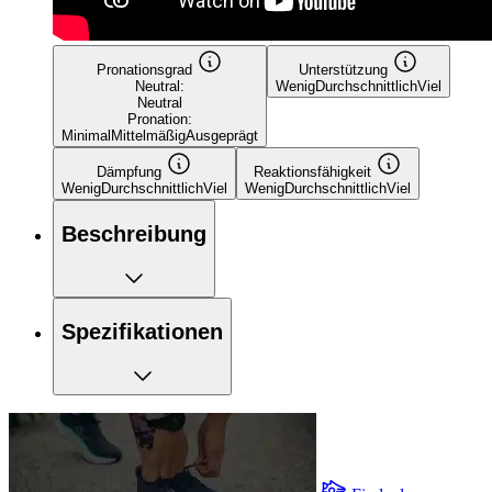
Pronationsgrad
Unterstützung
Neutral:
Wenig
Durchschnittlich
Viel
Neutral
Pronation:
Minimal
Mittelmäßig
Ausgeprägt
Dämpfung
Reaktionsfähigkeit
Wenig
Durchschnittlich
Viel
Wenig
Durchschnittlich
Viel
Beschreibung
Spezifikationen