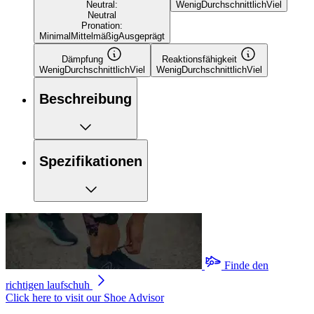
Neutral:
Wenig
Durchschnittlich
Viel
Neutral
Pronation:
Minimal
Mittelmäßig
Ausgeprägt
Dämpfung
Reaktionsfähigkeit
Wenig
Durchschnittlich
Viel
Wenig
Durchschnittlich
Viel
Beschreibung
Spezifikationen
Finde den
richtigen laufschuh
Click here to visit our
Shoe Advisor