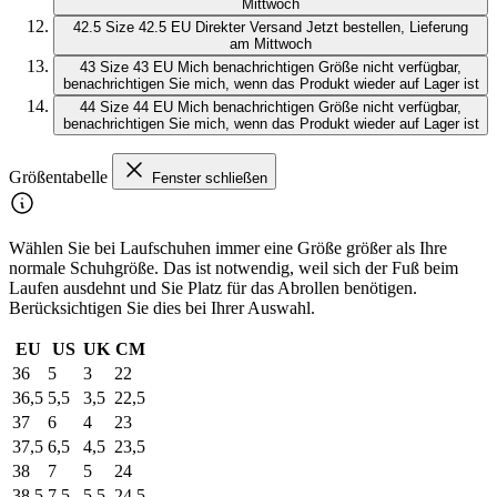
Mittwoch
42.5
Size 42.5 EU
Direkter Versand
Jetzt bestellen, Lieferung
am Mittwoch
43
Size 43 EU
Mich benachrichtigen
Größe nicht verfügbar,
benachrichtigen Sie mich, wenn das Produkt wieder auf Lager ist
44
Size 44 EU
Mich benachrichtigen
Größe nicht verfügbar,
benachrichtigen Sie mich, wenn das Produkt wieder auf Lager ist
Größentabelle
Fenster schließen
Wählen Sie bei Laufschuhen immer eine Größe größer als Ihre
normale Schuhgröße. Das ist notwendig, weil sich der Fuß beim
Laufen ausdehnt und Sie Platz für das Abrollen benötigen.
Berücksichtigen Sie dies bei Ihrer Auswahl.
EU
US
UK
CM
36
5
3
22
36,5
5,5
3,5
22,5
37
6
4
23
37,5
6,5
4,5
23,5
38
7
5
24
38,5
7,5
5,5
24,5