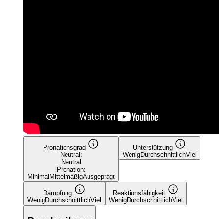
Pronationsgrad
Unterstützung
Neutral:
Wenig
Durchschnittlich
Viel
Neutral
Pronation:
Minimal
Mittelmäßig
Ausgeprägt
Dämpfung
Reaktionsfähigkeit
Wenig
Durchschnittlich
Viel
Wenig
Durchschnittlich
Viel