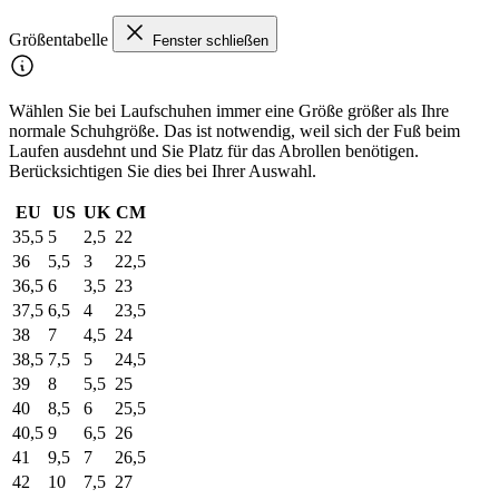
Größentabelle
Fenster schließen
Wählen Sie bei Laufschuhen immer eine Größe größer als Ihre
normale Schuhgröße. Das ist notwendig, weil sich der Fuß beim
Laufen ausdehnt und Sie Platz für das Abrollen benötigen.
Berücksichtigen Sie dies bei Ihrer Auswahl.
EU
US
UK
CM
35,5
5
2,5
22
36
5,5
3
22,5
36,5
6
3,5
23
37,5
6,5
4
23,5
38
7
4,5
24
38,5
7,5
5
24,5
39
8
5,5
25
40
8,5
6
25,5
40,5
9
6,5
26
41
9,5
7
26,5
42
10
7,5
27