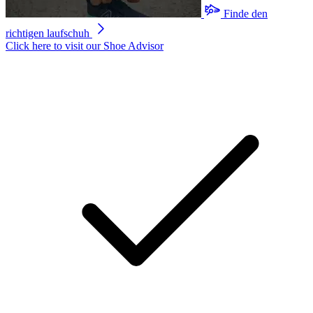
Read
Finde den
166
Reviews.
richtigen laufschuh
Link
Click here to visit our
Shoe Advisor
auf
derselben
Seite.