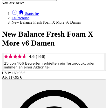
You are here:
Startseite
Laufschuhe
New Balance Fresh Foam X More v6 Damen
New Balance Fresh Foam X
More v6 Damen
4.6
(166)
4.6
von
25 von 166 Bewertern erhielten ein Testprodukt oder
5
nahmen an einer Aktion teil
Sternen,
UVP:
169,95 €
Durchschnittswert
Ab:
117,95 €
der
Bewertung.
Read
166
Reviews.
Link
auf
derselben