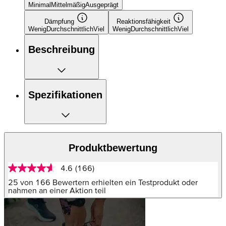
Minimal
Mittelmäßig
Ausgeprägt
Dämpfung
Reaktionsfähigkeit
Wenig
Durchschnittlich
Viel
Wenig
Durchschnittlich
Viel
Beschreibung
Spezifikationen
Produktbewertung
4.6
(166)
4.6
von
25 von 166 Bewertern erhielten ein Testprodukt oder
5
nahmen an einer Aktion teil
Sternen,
Durchschnittswert
der
Bewertung.