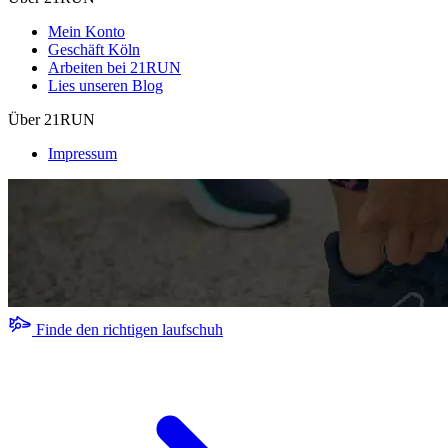
Mein Konto
Geschäft Köln
Arbeiten bei 21RUN
Lies unseren Blog
Über 21RUN
Impressum
Finde den richtigen laufschuh