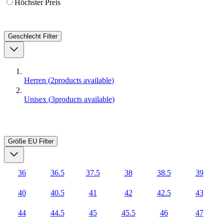
Höchster Preis
Geschlecht
Filter
Herren
(
2
products available
)
Unisex
(
3
products available
)
Größe EU
Filter
36
36.5
37.5
38
38.5
39
40
40.5
41
42
42.5
43
44
44.5
45
45.5
46
47