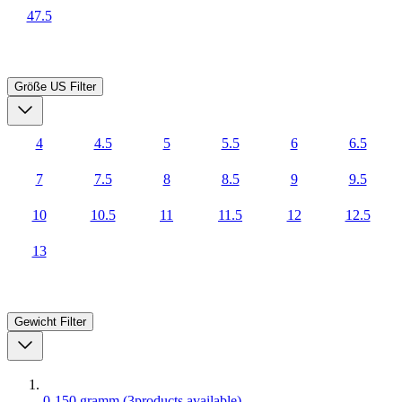
47.5
Größe US
Filter
4
4.5
5
5.5
6
6.5
7
7.5
8
8.5
9
9.5
10
10.5
11
11.5
12
12.5
13
Gewicht
Filter
0-150 gramm
(
3
products available
)