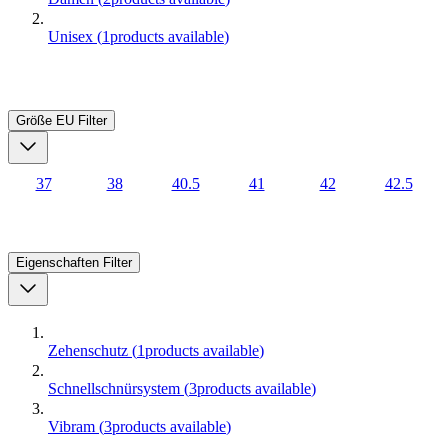
Unisex
(
1
products available
)
Größe EU
Filter
37
38
40.5
41
42
42.5
Eigenschaften
Filter
Zehenschutz
(
1
products available
)
Schnellschnürsystem
(
3
products available
)
Vibram
(
3
products available
)