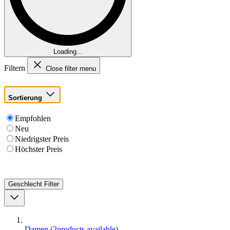
Loading...
Filtern
Close filter menu
Sortierung
Empfohlen
Neu
Niedrigster Preis
Höchster Preis
Geschlecht
Filter
Damen
(
2
products available
)