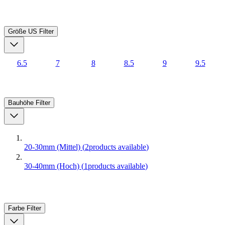
Größe US
Filter
6.5
7
8
8.5
9
9.5
Bauhöhe
Filter
20-30mm (Mittel)
(
2
products available
)
30-40mm (Hoch)
(
1
products available
)
Farbe
Filter