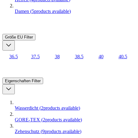
Damen
(
5
products available
)
Größe EU
Filter
36.5
37.5
38
38.5
40
40.5
Eigenschaften
Filter
Wasserdicht
(
2
products available
)
GORE-TEX
(
2
products available
)
Zehenschutz
(
9
products available
)