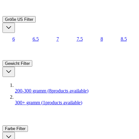
Größe US
Filter
6
6.5
7
7.5
8
8.5
Gewicht
Filter
200-300 gramm
(
8
products available
)
300+ gramm
(
1
products available
)
Farbe
Filter