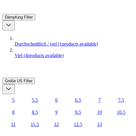
Dämpfung
Filter
Durchschnittlich / viel
(
1
products available
)
Viel
(
4
products available
)
Größe US
Filter
5
5.5
6
6.5
7
7.5
8
8.5
9
9.5
10
10.5
11
11.5
12
12.5
13