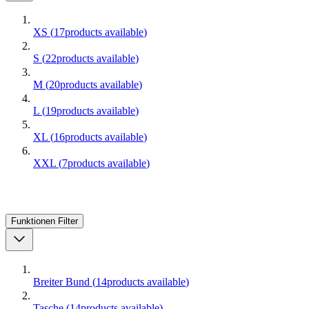
XS
(
17
products available
)
S
(
22
products available
)
M
(
20
products available
)
L
(
19
products available
)
XL
(
16
products available
)
XXL
(
7
products available
)
Funktionen
Filter
Breiter Bund
(
14
products available
)
Tasche
(
14
products available
)