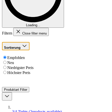
Loading...
Filtern
Close filter menu
Sortierung
Empfohlen
Neu
Niedrigster Preis
Höchster Preis
Produktart
Filter
3/4 Tights
(
2
products available
)