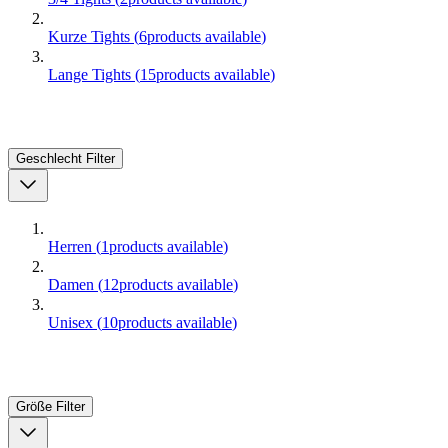
Kurze Tights
(
6
products available
)
Lange Tights
(
15
products available
)
Geschlecht
Filter
Herren
(
1
products available
)
Damen
(
12
products available
)
Unisex
(
10
products available
)
Größe
Filter