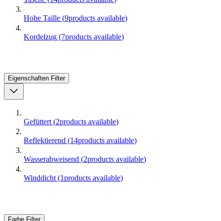
Hohe Taille
(
9
products available
)
Kordelzug
(
7
products available
)
Eigenschaften
Filter
Gefüttert
(
2
products available
)
Reflektierend
(
14
products available
)
Wasserabweisend
(
2
products available
)
Winddicht
(
1
products available
)
Farbe
Filter