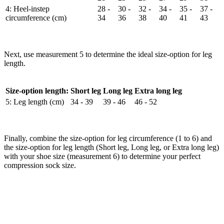
4: Heel-instep
28 -
30 -
32 -
34 -
35 -
37 -
circumference (cm)
34
36
38
40
41
43
Next, use measurement 5 to determine the ideal size-option for leg
length.
Size-option length:
Short leg
Long leg
Extra long leg
5: Leg length (cm)
34 - 39
39 - 46
46 - 52
Finally, combine the size-option for leg circumference (1 to 6) and
the size-option for leg length (Short leg, Long leg, or Extra long leg)
with your shoe size (measurement 6) to determine your perfect
compression sock size.