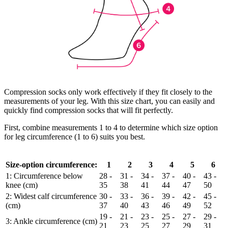
Compression socks only work effectively if they fit closely to the
measurements of your leg. With this size chart, you can easily and
quickly find compression socks that will fit perfectly.
First, combine measurements 1 to 4 to determine which size option
for leg circumference (1 to 6) suits you best.
Size-option circumference:
1
2
3
4
5
6
1: Circumference below
28 -
31 -
34 -
37 -
40 -
43 -
knee (cm)
35
38
41
44
47
50
2: Widest calf circumference
30 -
33 -
36 -
39 -
42 -
45 -
(cm)
37
40
43
46
49
52
19 -
21 -
23 -
25 -
27 -
29 -
3: Ankle circumference (cm)
21
23
25
27
29
31