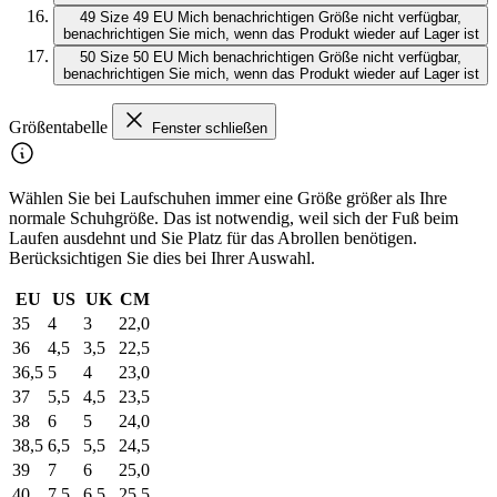
49
Size 49 EU
Mich benachrichtigen
Größe nicht verfügbar,
benachrichtigen Sie mich, wenn das Produkt wieder auf Lager ist
50
Size 50 EU
Mich benachrichtigen
Größe nicht verfügbar,
benachrichtigen Sie mich, wenn das Produkt wieder auf Lager ist
Größentabelle
Fenster schließen
Wählen Sie bei Laufschuhen immer eine Größe größer als Ihre
normale Schuhgröße. Das ist notwendig, weil sich der Fuß beim
Laufen ausdehnt und Sie Platz für das Abrollen benötigen.
Berücksichtigen Sie dies bei Ihrer Auswahl.
EU
US
UK
CM
35
4
3
22,0
36
4,5
3,5
22,5
36,5
5
4
23,0
37
5,5
4,5
23,5
38
6
5
24,0
38,5
6,5
5,5
24,5
39
7
6
25,0
40
7,5
6,5
25,5