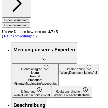
In den Warenkorb
In den Warenkorb
Unsere Kunden bewerten uns
4.7
/
5
(
63123 bewertungen
)
Meinung unseres Experten
Pronationsgrad
Unterstützung
Neutral:
Wenig
Durchschnittlich
Viel
Neutral
Pronation:
Minimal
Mittelmäßig
Ausgeprägt
Dämpfung
Reaktionsfähigkeit
Wenig
Durchschnittlich
Viel
Wenig
Durchschnittlich
Viel
Beschreibung