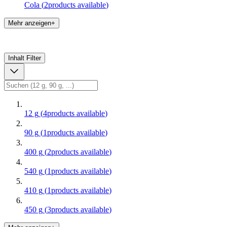
Cola
(
2
products available
)
Mehr anzeigen+
Inhalt
Filter
12 g
(
4
products available
)
90 g
(
1
products available
)
400 g
(
2
products available
)
540 g
(
1
products available
)
410 g
(
1
products available
)
450 g
(
3
products available
)