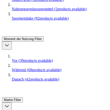
Nahrungsergänzungsmittel
(
2
products available
)
Sportgetränke
(
92
products available
)
Moment der Nutzung
Filter
Vor
(
39
products available
)
Während
(
68
products available
)
Danach
(
42
products available
)
Marke
Filter