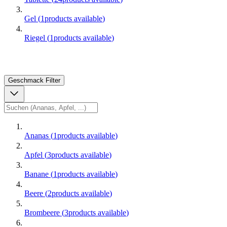
Gel
(
1
products available
)
Riegel
(
1
products available
)
Geschmack
Filter
Ananas
(
1
products available
)
Apfel
(
3
products available
)
Banane
(
1
products available
)
Beere
(
2
products available
)
Brombeere
(
3
products available
)