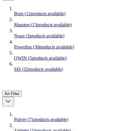
Born
(
12
products available
)
Maurten
(
13
products available
)
Nuun
(
3
products available
)
Powerbar
(
30
products available
)
QWIN
(
5
products available
)
SIS
(
32
products available
)
Art
Filter
Pulver
(
71
products available
)
Tablette
(
24
products available
)