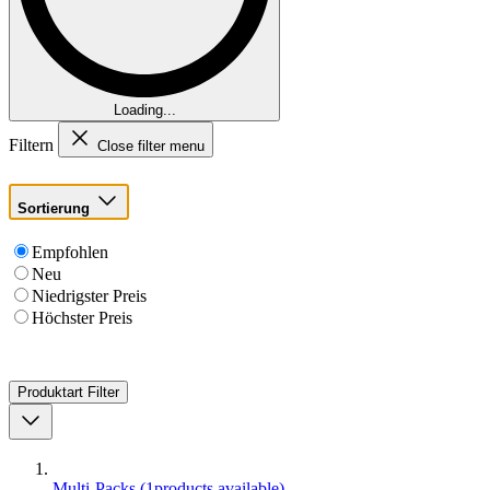
Loading...
Filtern
Close filter menu
Sortierung
Empfohlen
Neu
Niedrigster Preis
Höchster Preis
Produktart
Filter
Multi-Packs
(
1
products available
)