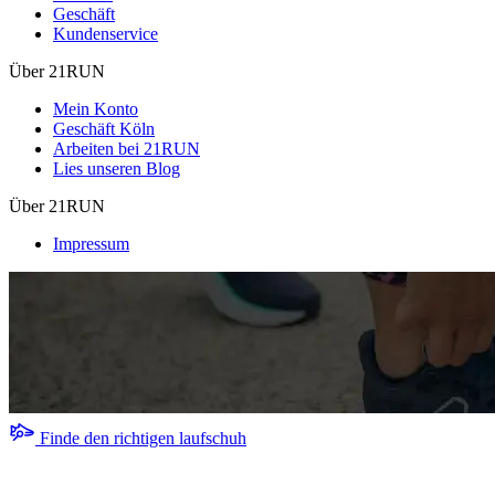
Geschäft
Kundenservice
Über 21RUN
Mein Konto
Geschäft Köln
Arbeiten bei 21RUN
Lies unseren Blog
Über 21RUN
Impressum
Finde den richtigen laufschuh