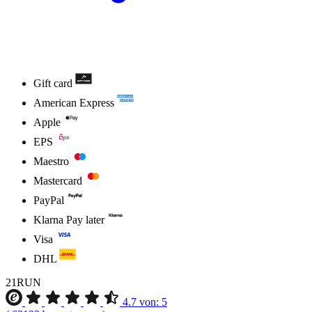
Gift card
American Express
Apple
EPS
Maestro
Mastercard
PayPal
Klarna Pay later
Visa
DHL
21RUN
4.7
von:
5