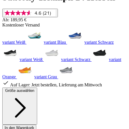
4.6
(21)
4.6
von
Ab:
189,95 €
5
Kostenloser Versand
Sternen,
Durchschnittswert
der
variant Weiß
variant Blau
variant Schwarz
Bewertung.
Read
21
Reviews.
variant Weiß
variant Schwarz
variant
Link
auf
derselben
Seite.
Orange
variant Grau
Auf Lager:
Jetzt bestellen, Lieferung am Mittwoch
Größe auswählen
In den Warenkorb