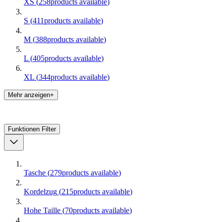
XS
(
258
products available
)
S
(
411
products available
)
M
(
388
products available
)
L
(
405
products available
)
XL
(
344
products available
)
Mehr anzeigen+
Funktionen
Filter
Tasche
(
279
products available
)
Kordelzug
(
215
products available
)
Hohe Taille
(
70
products available
)