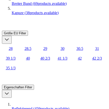
Breiter Bund
(
69
products available
)
Kapuze
(
38
products available
)
Größe EU
Filter
28
28.5
29
30
30.5
31
39 1/3
40
40 2/3
41 1/3
42
42 2/3
35 1/3
Eigenschaften
Filter
Reflektierend
(
459
products available
)