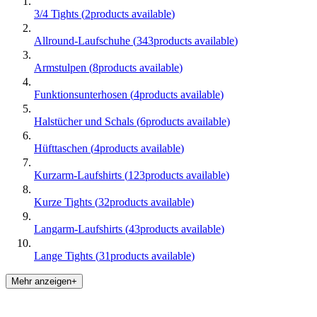
3/4 Tights
(
2
products available
)
Allround-Laufschuhe
(
343
products available
)
Armstulpen
(
8
products available
)
Funktionsunterhosen
(
4
products available
)
Halstücher und Schals
(
6
products available
)
Hüfttaschen
(
4
products available
)
Kurzarm-Laufshirts
(
123
products available
)
Kurze Tights
(
32
products available
)
Langarm-Laufshirts
(
43
products available
)
Lange Tights
(
31
products available
)
Mehr anzeigen+