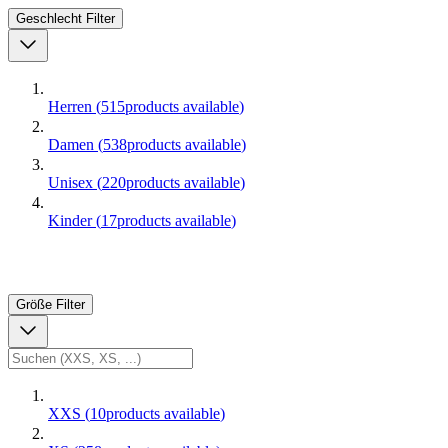
Geschlecht
Filter
Herren
(
515
products available
)
Damen
(
538
products available
)
Unisex
(
220
products available
)
Kinder
(
17
products available
)
Größe
Filter
XXS
(
10
products available
)