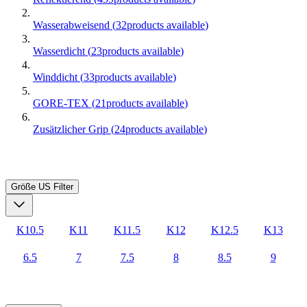
Wasserabweisend
(
32
products available
)
Wasserdicht
(
23
products available
)
Winddicht
(
33
products available
)
GORE-TEX
(
21
products available
)
Zusätzlicher Grip
(
24
products available
)
Größe US
Filter
K10.5
K11
K11.5
K12
K12.5
K13
6.5
7
7.5
8
8.5
9