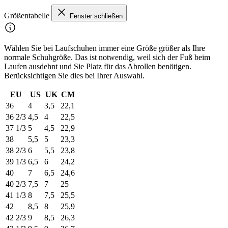
Größentabelle
Fenster schließen
Wählen Sie bei Laufschuhen immer eine Größe größer als Ihre
normale Schuhgröße. Das ist notwendig, weil sich der Fuß beim
Laufen ausdehnt und Sie Platz für das Abrollen benötigen.
Berücksichtigen Sie dies bei Ihrer Auswahl.
EU
US
UK
CM
36
4
3,5
22,1
36 2/3
4,5
4
22,5
37 1/3
5
4,5
22,9
38
5,5
5
23,3
38 2/3
6
5,5
23,8
39 1/3
6,5
6
24,2
40
7
6,5
24,6
40 2/3
7,5
7
25
41 1/3
8
7,5
25,5
42
8,5
8
25,9
42 2/3
9
8,5
26,3