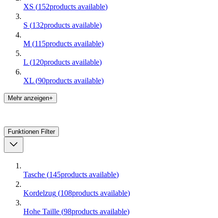
XS
(
152
products available
)
S
(
132
products available
)
M
(
115
products available
)
L
(
120
products available
)
XL
(
90
products available
)
Mehr anzeigen+
Funktionen
Filter
Tasche
(
145
products available
)
Kordelzug
(
108
products available
)
Hohe Taille
(
98
products available
)