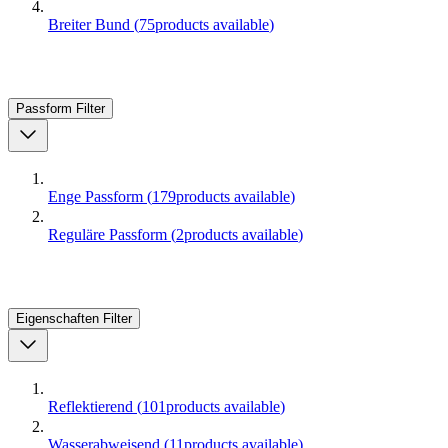
Breiter Bund
(
75
products available
)
Passform
Filter
Enge Passform
(
179
products available
)
Reguläre Passform
(
2
products available
)
Eigenschaften
Filter
Reflektierend
(
101
products available
)
Wasserabweisend
(
11
products available
)