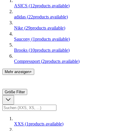
ASICS
(
12
products available
)
adidas
(
22
products available
)
Nike
(
29
products available
)
Saucony
(
1
products available
)
Brooks
(
10
products available
)
Compressport
(
2
products available
)
Mehr anzeigen+
Größe
Filter
XXS
(
1
products available
)