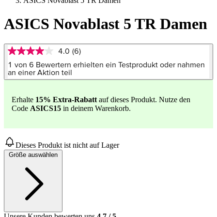
ASICS Novablast 5 TR Damen
ASICS Novablast 5 TR Damen
4.0
(6)
4.0
von
1 von 6 Bewertern erhielten ein Testprodukt oder nahmen
5
an einer Aktion teil
Sternen,
Durchschnittswert
der
Erhalte
15
% Extra-Rabatt
auf dieses Produkt. Nutze den
Bewertung.
Code
ASICS15
in deinem Warenkorb.
Read
6
Reviews.
Link
auf
Dieses Produkt ist nicht auf Lager
derselben
Seite.
Größe auswählen
Unsere Kunden bewerten uns
4.7
/
5