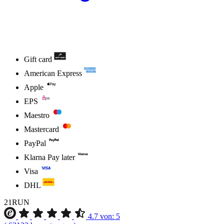
Gift card
American Express
Apple
EPS
Maestro
Mastercard
PayPal
Klarna Pay later
Visa
DHL
21RUN
4.7
von:
5