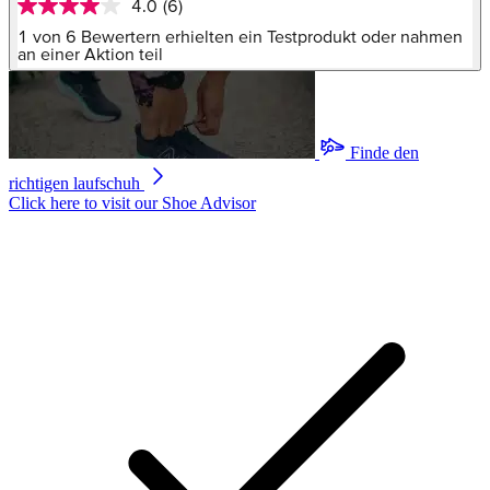
4.0
(6)
4.0
von
1 von 6 Bewertern erhielten ein Testprodukt oder nahmen
5
an einer Aktion teil
Sternen,
Durchschnittswert
der
Bewertung.
Read
Finde den
6
Reviews.
richtigen laufschuh
Link
Click here to visit our
Shoe Advisor
auf
derselben
Seite.