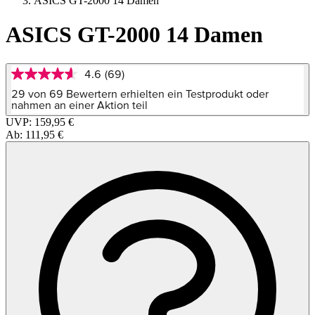
ASICS GT-2000 14 Damen
ASICS GT-2000 14 Damen
4.6
(69)
4.6
von
29 von 69 Bewertern erhielten ein Testprodukt oder
5
nahmen an einer Aktion teil
Sternen,
UVP:
159,95 €
Durchschnittswert
Ab:
111,95 €
der
Bewertung.
Read
69
Reviews.
Link
auf
derselben
Seite.