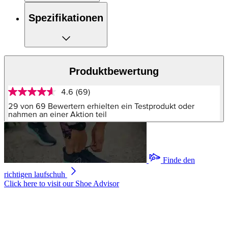
Spezifikationen
Produktbewertung
4.6
(69)
4.6
von
29 von 69 Bewertern erhielten ein Testprodukt oder
5
nahmen an einer Aktion teil
Sternen,
Durchschnittswert
der
Bewertung.
Read
Finde den
69
Reviews.
richtigen laufschuh
Link
Click here to visit our
Shoe Advisor
auf
derselben
Seite.