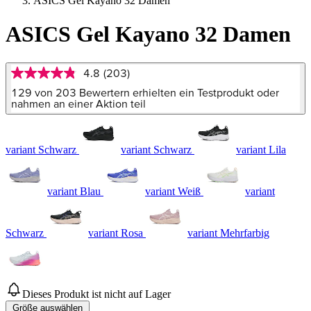
ASICS Gel Kayano 32 Damen
ASICS Gel Kayano 32 Damen
4.8
(203)
4.8
von
129 von 203 Bewertern erhielten ein Testprodukt oder
5
nahmen an einer Aktion teil
Sternen,
Durchschnittswert
der
Bewertung.
variant Schwarz
variant Schwarz
variant Lila
Read
203
Reviews.
Link
variant Blau
variant Weiß
variant
auf
derselben
Seite.
Schwarz
variant Rosa
variant Mehrfarbig
Dieses Produkt ist nicht auf Lager
Größe auswählen