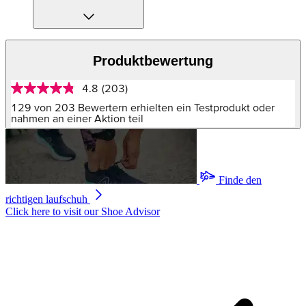
Produktbewertung
4.8
(203)
4.8
von
129 von 203 Bewertern erhielten ein Testprodukt oder
5
nahmen an einer Aktion teil
Sternen,
Durchschnittswert
der
Bewertung.
Read
Finde den
203
Reviews.
richtigen laufschuh
Link
Click here to visit our
Shoe Advisor
auf
derselben
Seite.