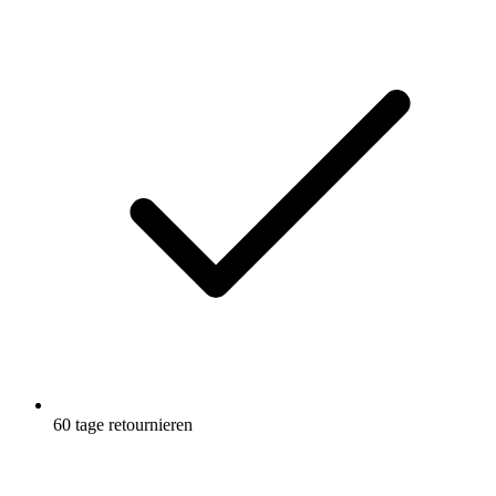
Kohlenhydrate
0,4 g
Davon Zucker
0 g
Fett
0 g
Salz
0,63 g
Natrium
250 mg
Kalium
150 mg (7,5%*)
Chlorid
200 mg (25%*)
Calcium
60 mg (7,5%*)
Magnesium
28,1 mg (7,1%*)
* % der empfohlenen Tagesdosis
"""""""
60 tage retournieren