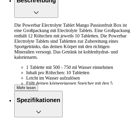
Beschreibung
Die Powerbar Electrolyte Tablet Mango Passionfruit Box ist
eine Großpackung mit Electrolyte Tablets. Eine Großpackung
enthält 12 Röhrchen mit jeweils 10 Tabletten. Die Powerbar
Electrolyte Tablets sind Tabletten zur Zubereitung eines
Sportgetränks, das deinen Körper mit den richtigen
Mineralien versorgt. Das Getränk ist kohlenhydrat- und
kalorienarm.
1 Tablette mit 500 - 750 ml Wasser einnehmen
Inhalt pro Röhrchen: 10 Tabletten
Leicht im Wasser aufzulösen
Füllt deinen körpereigenen Speicher mit den 5
Mehr lesen
wichtigsten Elektrolyten an (Natrium, Chlorid, Kalium,
Magnesium und Calcium)
Spezifikationen
Frei von Aspartan und Konservierungsmitteln
Geschmack: Mango/Passionsfrucht
pro Serviereinheit (= 1 Tablette + 500
Nährwertangaben
- 750 ml Wasser)
Energie kJ (kcal)
34 (8)
Eiweiß
0 g