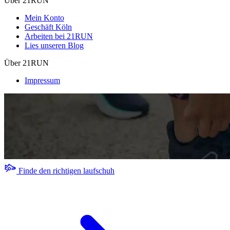
Über 21RUN
Mein Konto
Geschäft Köln
Arbeiten bei 21RUN
Lies unseren Blog
Über 21RUN
Impressum
Finde den richtigen laufschuh