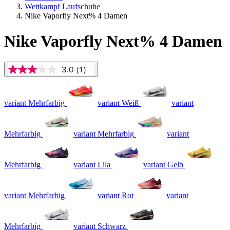
Wettkampf Laufschuhe
Nike Vaporfly Next% 4 Damen
Nike Vaporfly Next% 4 Damen
3.0
(1)
3.0
von
5
Sternen,
variant Mehrfarbig
variant Weiß
variant
Durchschnittswert
der
Bewertung.
Read
Mehrfarbig
variant Mehrfarbig
variant
a
Review.
Link
auf
Mehrfarbig
variant Lila
variant Gelb
derselben
Seite.
variant Mehrfarbig
variant Rot
variant
Mehrfarbig
variant Schwarz