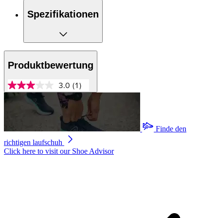
Spezifikationen
Produktbewertung
3.0
(1)
3.0
von
5
Sternen,
Durchschnittswert
der
Finde den
Bewertung.
richtigen laufschuh
Read
a
Click here to visit our
Shoe Advisor
Review.
Link
auf
derselben
Seite.